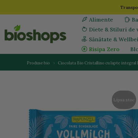
Sari
Transpor
la
Alimente
Ba
continut
Diete & Stiluri de 
Sănătate & Wellbe
Risipa Zero
Bl
Produse bio
Ciocolata Bio Cristallino cu lapte integral
Lipsa stoc