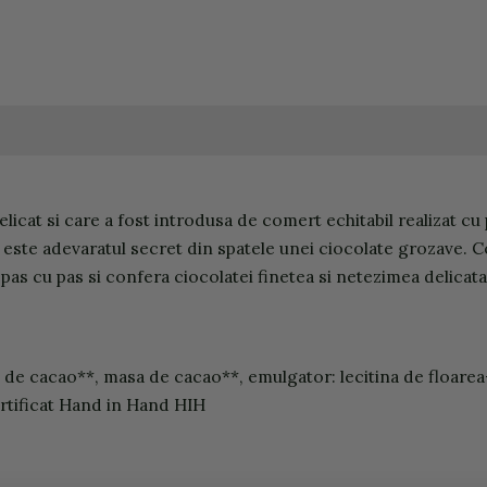
delicat si care a fost introdusa de comert echitabil realizat 
 este adevaratul secret din spatele unei ciocolate grozave. 
s cu pas si confera ciocolatei finetea si netezimea delicata,
nt de cacao**, masa de cacao**, emulgator: lecitina de floarea
ertificat Hand in Hand HIH