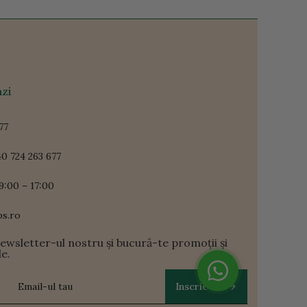
zi
77
0 724 263 677
9:00 – 17:00
ps.ro
newsletter-ul nostru și bucură-te promoții și
le.
Inscrie-te