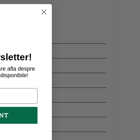
letter!
re afla despre
disponibile!
UNT