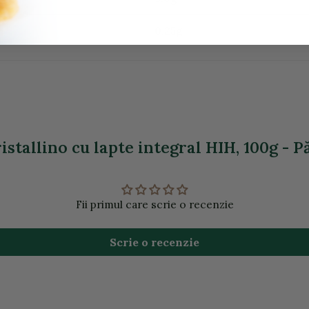
0,25g
istallino cu lapte integral HIH, 100g - Pă
Fii primul care scrie o recenzie
Scrie o recenzie