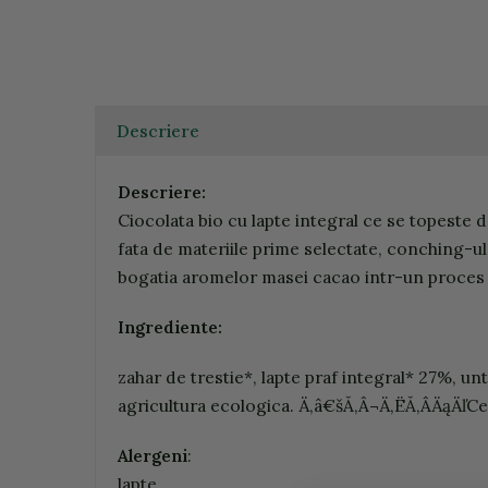
Descriere
Descriere:
Ciocolata bio cu lapte integral ce se topeste 
fata de materiile prime selectate, conching-ul
bogatia aromelor masei cacao intr-un proces pa
Ingrediente:
zahar de trestie*, lapte praf integral* 27%, u
agricultura ecologica. Ä‚â€šĂ‚Â¬Ä‚ËĂ‚ÂÄąÄľC
Alergeni
:
lapte