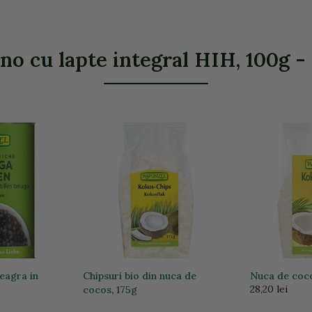
ino cu lapte integral HIH, 100g - 
neagra in
Chipsuri bio din nuca de
Nuca de coco
28,20 lei
cocos, 175g
28,20 lei