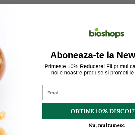
2368
Aboneaza-te la News
568
Primeste 10% Reducere! Fii primul ca
noile noastre produse si promotiile 
37g
22g
49g
OBTINE 10% DISCO
48g
Nu, multumesc
9,0g