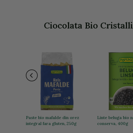
Ciocolata Bio Cristall
0g
Paste bio mafalde din orez
Linte beluga bio 
integral fara gluten, 250g
conserva, 400g
19,74 lei
12,76 lei