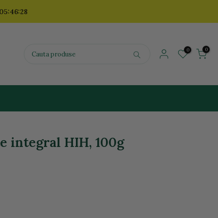
 05:46:26
0
0
te integral HIH, 100g