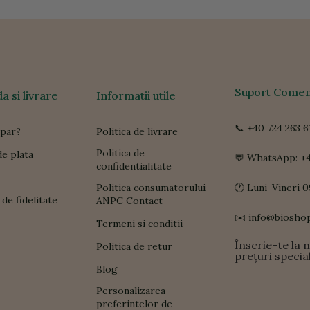
Suport Comen
 si livrare
Informatii utile
📞 +40 724 263 6
par?
Politica de livrare
Politica de
e plata
💬 WhatsApp: +4
confidentialitate
Politica consumatorului -
🕐 Luni-Vineri 0
de fidelitate
ANPC Contact
✉️ info@biosho
Termeni si conditii
Înscrie-te la 
Politica de retur
prețuri specia
Blog
Personalizarea
preferintelor de