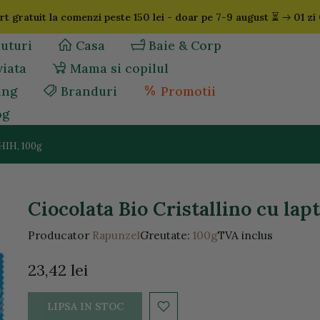
⏳
t gratuit la comenzi peste 150 lei - doar pe 7-9 august
01 zi
uturi
Casa
Baie & Corp
viata
Mama si copilul
ing
Branduri
Promotii
og
 HIH, 100g
Ciocolata Bio Cristallino cu lap
Producator
Rapunzel
Greutate:
100g
TVA inclus
23,42 lei
LIPSA IN STOC