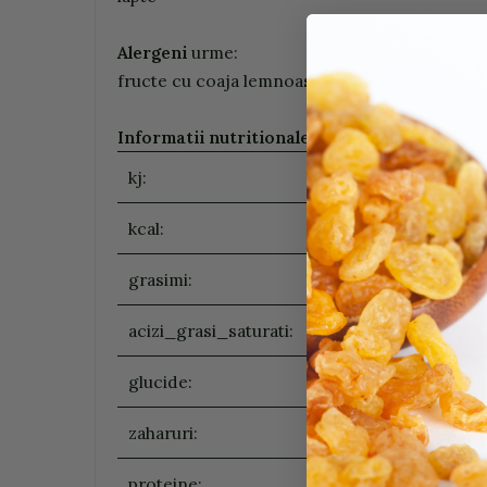
Alergeni
urme:
fructe cu coaja lemnoasa
Informatii nutritionale (100g/ ml)
:
kj:
kcal:
grasimi:
acizi_grasi_saturati:
glucide:
zaharuri:
proteine: