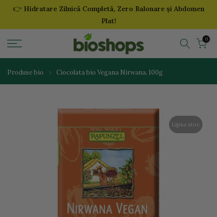
👉
Hidratare Zilnică Completă, Zero Balonare și Abdomen
Sari
Plat!
la
continut
0
Produse bio
Ciocolata bio Vegana Nirwana, 100g
Lipsa stoc