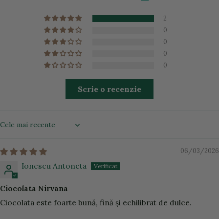
2
0
0
0
0
Scrie o recenzie
Sort by
06/03/2026
Ionescu Antoneta
Ciocolata Nirvana
Ciocolata este foarte bună, fină și echilibrat de dulce.