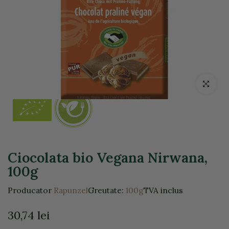
Click pentr
Ciocolata bio Vegana Nirwana,
100g
Producator
Rapunzel
Greutate:
100g
TVA inclus
30,74 lei