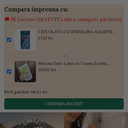
Cumpara impreuna cu:
🚚 🆓 Livrare GRATUITA daca cumperi pachetul.
CIOCOLATA CU SPIRULINA ALBASTRA
BIO 60G
27,53 lei
+
Matcha Date Latte cu Coama Leului,
Pudră de Curmale și Ghimbir, ECO, 300g
119,00 lei
| Golden Flavours
Pret pachet
146,53 lei
CUMPARA PACHET