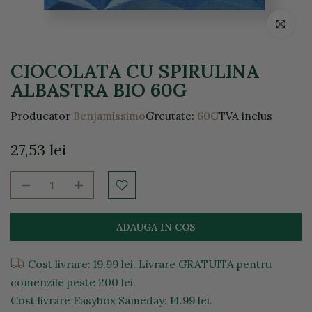
Click pentr
CIOCOLATA CU SPIRULINA
ALBASTRA BIO 60G
Producator
Benjamissimo
Greutate:
60G
TVA inclus
27,53 lei
ADAUGA IN COS
Cost livrare: 19.99 lei. Livrare GRATUITA pentru
comenzile peste 200 lei.
Cost livrare Easybox Sameday: 14.99 lei.