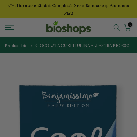
👉
Hidratare Zilnică Completă, Zero Balonare și Abdomen
Sari
Plat!
la
continut
0
Produse bio
CIOCOLATA CU SPIRULINA ALBASTRA BIO 60G