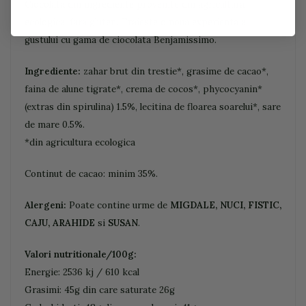
Ciocolata din ingrediente provenite din agricultura
ecologica, fara gluten. Traieste o noua experienta a
gustului cu gama de ciocolata Benjamissimo.
Ingrediente:
zahar brut din trestie*, grasime de cacao*,
faina de alune tigrate*, crema de cocos*, phycocyanin*
(extras din spirulina) 1.5%, lecitina de floarea soarelui*, sare
de mare 0.5%.
*din agricultura ecologica
Continut de cacao: minim 35%.
Alergeni:
Poate contine urme de
MIGDALE, NUCI, FISTIC,
CAJU, ARAHIDE
si
SUSAN
.
Valori nutritionale/100g:
Energie: 2536 kj / 610 kcal
Grasimi: 45g din care saturate 26g