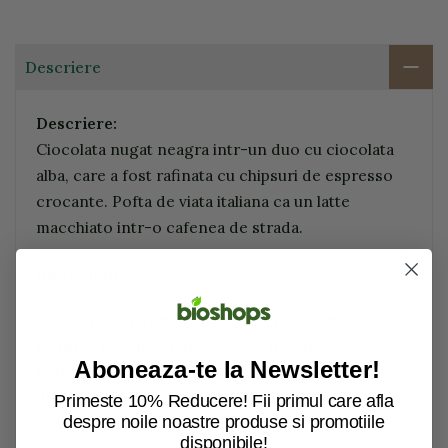
Descriere
Descriere:
Ciocolata nugat neagra intr-un duo cu ciocolata
alba, care a fost rafinata cu chipsuri de espresso
crocante. Pofta de viata italiana ca un latte
macchiato intr-o cafenea de strada.
Ingrediente:
zahar brut din trestie de zahar*, pasta de alune de
padure* 19%, masa de cacao**, unt de cacao**,
Aboneaza-te la Newsletter!
praf de frisca*, lapte praf degresat*, pudra de zer
dulce*, Instant Espresso crocant* 1%, extract de
Primeste 10% Reducere! Fii primul care afla
despre noile noastre produse si promotiile
vanilie Bourbon*. *provin din agricultura
disponibile!