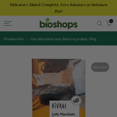
Hidratare Zilnică Completă, Zero Balonare și Abdomen
Sari
Plat!
la
continut
0
Produse bio
Ciocolata latte macchiato si praline, 100g
Lipsa stoc