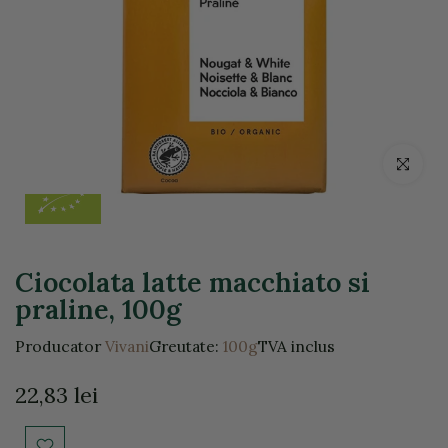
Click pentr
Ciocolata latte macchiato si
praline, 100g
Producator
Vivani
Greutate:
100g
TVA inclus
22,83 lei