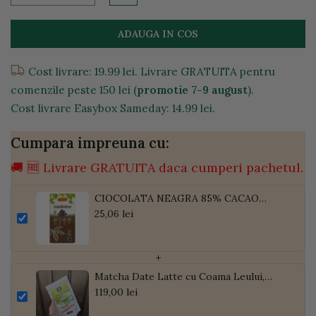
ADAUGA IN COS
Cost livrare: 19.99 lei. Livrare GRATUITA pentru
comenzile peste 150 lei (
promotie 7-9 august
).
Cost livrare Easybox Sameday: 14.99 lei.
Cumpara impreuna cu:
🚚 🆓 Livrare GRATUITA daca cumperi pachetul.
CIOCOLATA NEAGRA 85% CACAO
INDULCITA CU XILITOL 100G
25,06 lei
+
Matcha Date Latte cu Coama Leului,
Pudră de Curmale și Ghimbir, ECO, 300g
119,00 lei
| Golden Flavours