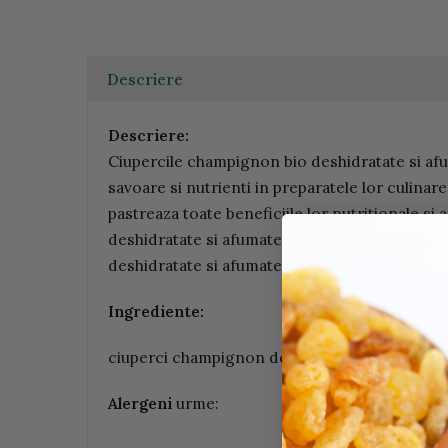
Descriere
Descriere:
Ciupercile champignon bio deshidratate si afu
savoare si nutrienti in preparatele lor culinar
pastreaza toate beneficiile lor nutritionale s
deshidratate si afumate Wohlrab sunt versatile
deshidratate si afumate de la Wohlrab
Ingrediente:
ciuperci champignon deshidratate, fum de lem
Alergeni
urme: