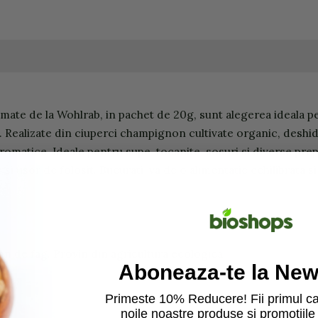
mate de la Wohlrab, in pachet de 20g, sunt alegerea ideala p
e. Realizate din ciuperci champignon cultivate organic, deshid
i aromatice. Ideale pentru supe, tocanite, sosuri si diverse 
 si usor de folosit. Bucurati-va de o alimentatie echilibrata
n de fag. Provin din agricultura ecologica.
Aboneaza-te la News
Primeste 10% Reducere! Fii primul ca
noile noastre produse si promotiile 