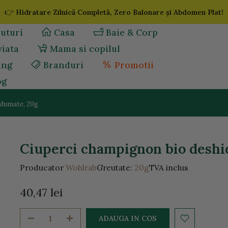
👉
Hidratare Zilnică Completă, Zero Balonare și Abdomen Plat!
uturi
Casa
Baie & Corp
viata
Mama si copilul
ing
Branduri
Promotii
og
afumate, 20g
Ciuperci champignon bio deshid
Producator
Wohlrab
Greutate:
20g
TVA inclus
40,47 lei
ADAUGA IN COS