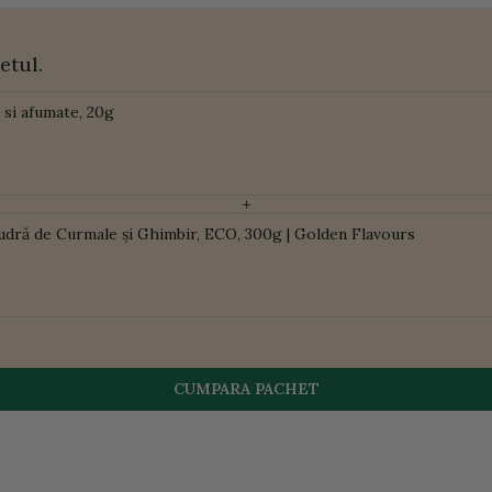
etul.
si afumate, 20g
+
udră de Curmale și Ghimbir, ECO, 300g | Golden Flavours
CUMPARA PACHET