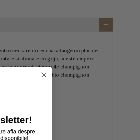
entru cei care doresc sa adauge un plus de
ratate si afumate cu grija, aceste ciuperci
preparate gourmet, ciupercile champignon
 si aromata cu ciupercile bio champignon
letter!
re afla despre
disponibile!