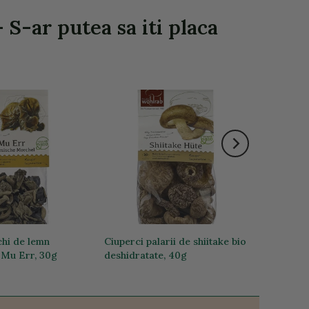
S-ar putea sa iti placa
chi de lemn
Ciuperci palarii de shiitake bio
 Mu Err, 30g
deshidratate, 40g
37,76 lei