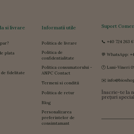
Suport Comen
 si livrare
Informatii utile
📞 +40 724 263 6
par?
Politica de livrare
Politica de
e plata
💬 WhatsApp: +4
confidentialitate
Politica consumatorului -
🕐 Luni-Vineri 0
de fidelitate
ANPC Contact
✉️ info@biosho
Termeni si conditii
Înscrie-te la 
Politica de retur
prețuri specia
Blog
Personalizarea
preferintelor de
consimtamant