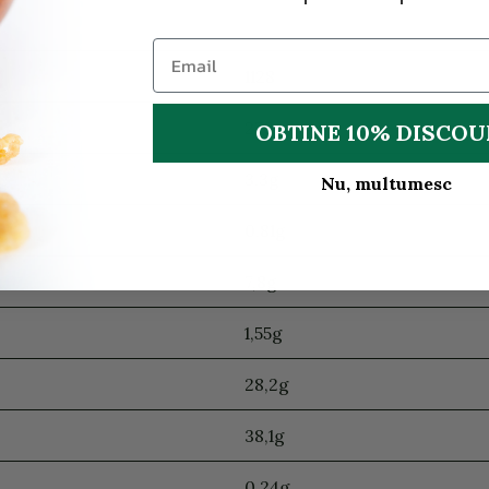
1128
270
OBTINE 10% DISCO
3,3g
Nu, multumesc
0,81g
7,8g
1,55g
28,2g
38,1g
0,24g