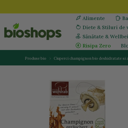
Sari
la
Alimente
Ba
continut
Diete & Stiluri de 
Sănătate & Wellbe
Risipa Zero
Bl
Produse bio
Ciuperci champignon bio deshidratate si 