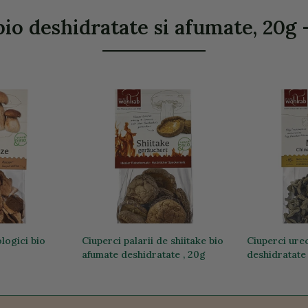
o deshidratate si afumate, 20g - 
logici bio
Ciuperci palarii de shiitake bio
Ciuperci ure
afumate deshidratate , 20g
deshidratate
40,47 lei
36,08 lei