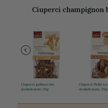
Ciuperci champignon bi
lbatice
Ciuperci galbiori bio
Ciuperci Hribi eco
deshidratati, 20g
deshidratate, 20g
43,43 lei
43,43 lei