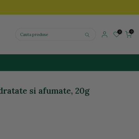
0
0
ratate si afumate, 20g