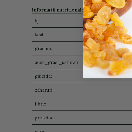
Informatii nutritionale (100g/ ml)
:
kj:
kcal:
grasimi:
acizi_grasi_saturati:
glucide:
zaharuri:
fibre:
proteine:
sare: