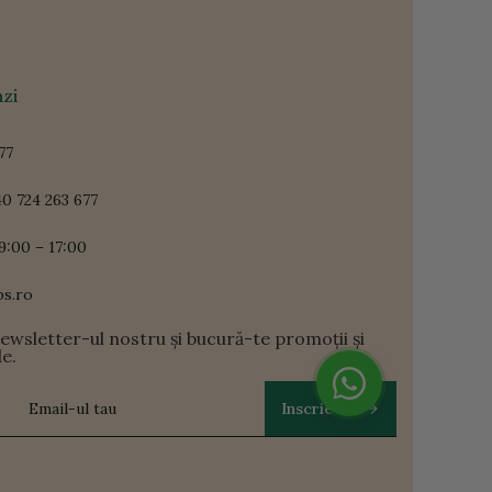
zi
77
0 724 263 677
9:00 – 17:00
ps.ro
newsletter-ul nostru și bucură-te promoții și
le.
Inscrie-te