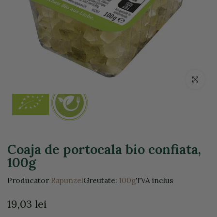
Click pentr
Coaja de portocala bio confiata,
100g
Producator
Rapunzel
Greutate:
100g
TVA inclus
19,03 lei