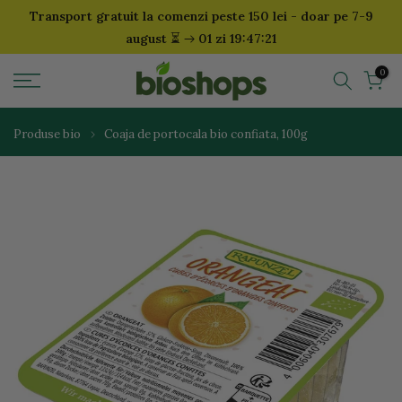
Transport gratuit la comenzi peste 150 lei - doar pe 7-9
Sari
⏳
august
01 zi 19:47:21
la
continut
0
Produse bio
Coaja de portocala bio confiata, 100g