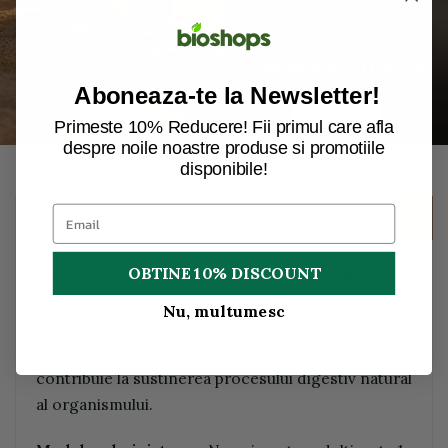
Aboneaza-te la Newsletter!
Primeste 10% Reducere! Fii primul care afla
despre noile noastre produse si promotiile
disponibile!
Descriere
OBTINE 10% DISCOUNT
Solgar® Comfort Zone este un complex digestiv
avansat, care va ajuta pentru o digestia mai
Nu, multumesc
eficiena.
Cu 11 enzime derivate natural, Comfort Zone
contribuie la sustinerea procesului digestiv natural
al organismului.