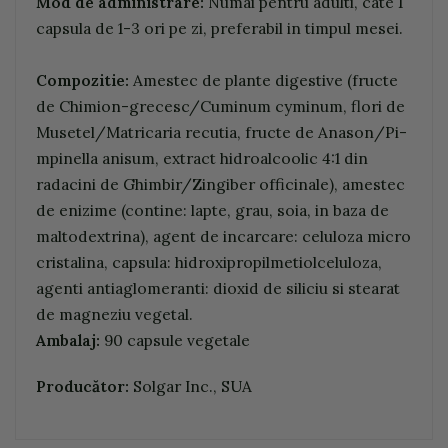
Mod de administrare:
Numai pentru adulti, cate 1
capsula de 1-3 ori pe zi, preferabil in timpul mesei.
Compozitie:
Amestec de plante digestive (fructe
de Chimion-grecesc/Cuminum cyminum, flori de
Musetel/Matricaria recutia, fructe de Anason/Pi-
mpinella anisum, extract hidroalcoolic 4:1 din
radacini de Ghimbir/Zingiber officinale), amestec
de enizime (contine: lapte, grau, soia, in baza de
maltodextrina), agent de incarcare: celuloza micro
cristalina, capsula: hidroxipropilmetiolceluloza,
agenti antiaglomeranti: dioxid de siliciu si stearat
de magneziu vegetal.
Ambalaj:
90 capsule vegetale
Producător:
Solgar Inc., SUA