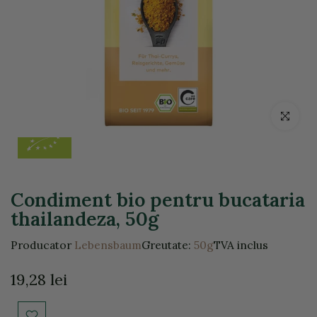
Click pentr
Condiment bio pentru bucataria
thailandeza, 50g
Producator
Lebensbaum
Greutate:
50g
TVA inclus
19,28 lei