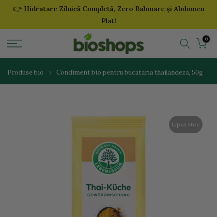
👉
Hidratare Zilnică Completă, Zero Balonare și Abdomen
Sari
Plat!
la
continut
0
Produse bio
Condiment bio pentru bucataria thailandeza, 50g
Lipsa stoc