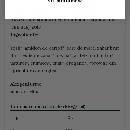
Nu, multumesc
UEAdaugarea la tara a siglei UE: Agricultura UE /
agricultura non-UECorp de control ecologic: DE-
oKO-001Ce standard este indeplinit: Standardul
CEE 848/2018
Ingrediente:
rosii*, amidon de cartof*, sare de mare, zahar brut
din trestie de zahar*, ceapa*, ardei*, coriandru*,
usturoi*, chimion*, chili*, oregano*. *provine din
agricultura ecologica.
Alergeni
urme:
mustar, telina
Informatii nutritionale (100g/ ml)
:
kj:
1257