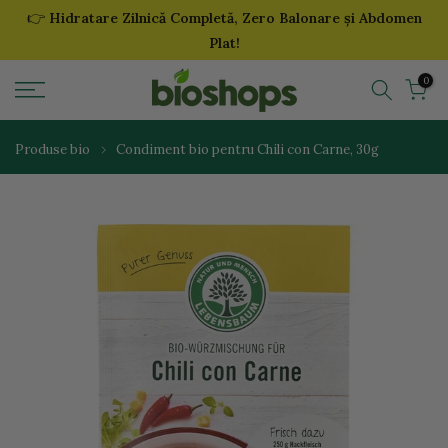
👉
Hidratare Zilnică Completă, Zero Balonare și Abdomen
Sari
Plat!
la
continut
0
Produse bio
Condiment bio pentru Chili con Carne, 30g