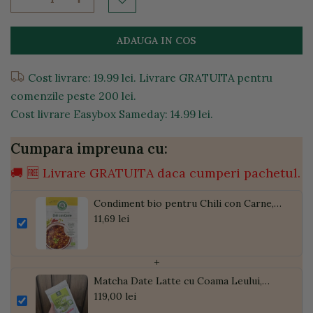
ADAUGA IN COS
Cost livrare: 19.99 lei. Livrare GRATUITA pentru
comenzile peste 200 lei.
Cost livrare Easybox Sameday: 14.99 lei.
Cumpara impreuna cu:
🚚 🆓 Livrare GRATUITA daca cumperi pachetul.
Condiment bio pentru Chili con Carne,
30g
11,69 lei
+
Matcha Date Latte cu Coama Leului,
Pudră de Curmale și Ghimbir, ECO, 300g
119,00 lei
| Golden Flavours