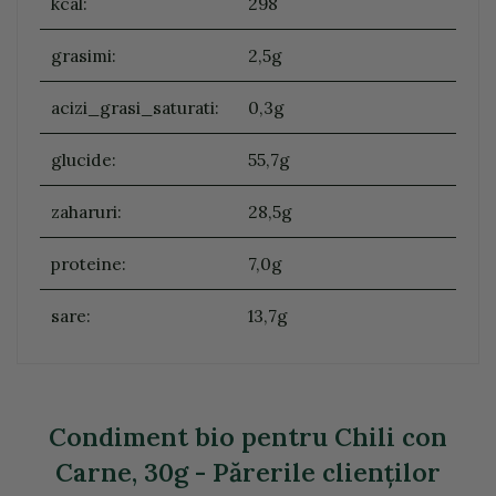
kcal:
298
grasimi:
2,5g
acizi_grasi_saturati:
0,3g
glucide:
55,7g
zaharuri:
28,5g
proteine:
7,0g
sare:
13,7g
Condiment bio pentru Chili con
Carne, 30g - Părerile clienţilor