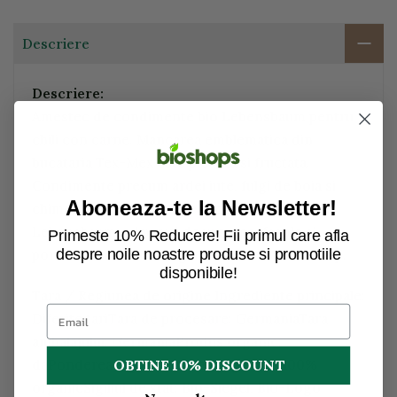
Descriere
Descriere:
Amestec de condimente bio Lebensbaum pentru
chili con carne. Mancarea emblematica din
bucataria Tex-Mex este picanta si fructata.
Condimente precum ardei iute, fulgi de boia si
Aboneaza-te la Newsletter!
chimen sunt furnizate de producatorul
Lebensbaum, adaugati doar carne, fasole si
Primeste 10% Reducere! Fii primul care afla
despre noile noastre produse si promotiile
porumb - si totul este gata in cel mai scurt timp.
disponibile!
Tara / Regiunea de origine Ingrediente principale:
Diferite tariTara de procesare: GermaniaTara
ambalajului: GermaniaProdus organic:
daPonderea ingredientelor organice: 100%
OBTINE 10% DISCOUNT
organicSigiliul de stat: Bio-Siegel, Bio-Logo