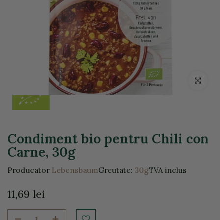
Click pentr
Condiment bio pentru Chili con
Carne, 30g
Producator
Lebensbaum
Greutate:
30g
TVA inclus
11,69 lei