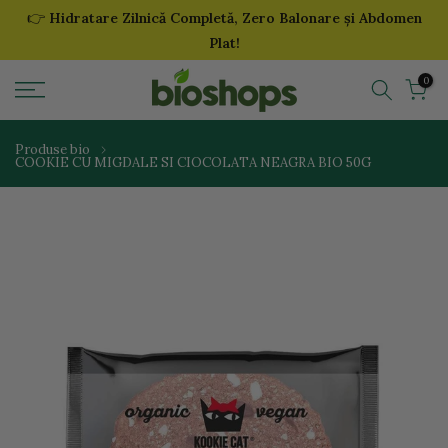
👉
Hidratare Zilnică Completă, Zero Balonare și Abdomen
Sari
Plat!
la
continut
0
Produse bio
COOKIE CU MIGDALE SI CIOCOLATA NEAGRA BIO 50G