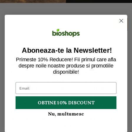
Descriere
Aboneaza-te la Newsletter!
Cookie cu migdale si ciocolata neagra, fara
Primeste 10% Reducere! Fii primul care afla
gluten, eco 50g
despre noile noastre produse si promotiile
disponibile!
Proteine intr-o prajitura suna destul de ciudat.
Proteine intr-o prajitura vegana, fara gluten suna
si mai ciudat. Am depasit aceste prejudecati cu
desertul nostru cu ciocolata neagra si migdale
OBTINE 10% DISCOUNT
Kookie Cat. Combinatia de proteine din orez si
proteine din migdale este perfecta pentru
Nu, multumesc
absorbtia de catre organism. Ciocolata neagra,
ovazul fara gluten si nucile transforma gustarea