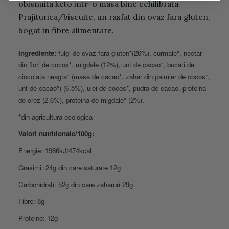
obisnuita keto intr-o masa bine echilibrata.
Prajiturica/biscuite, un rasfat din ovaz fara gluten,
bogat in fibre alimentare.
Ingrediente:
fulgi de ovaz fara gluten*(26%), curmale*, nectar
din flori de cocos*, migdale (12%), unt de cacao*, bucati de
ciocolata neagra* (masa de cacao*, zahar din palmier de cocos*,
unt de cacao*) (6.5%), ulei de cocos*, pudra de cacao, proteina
de orez (2.6%), proteina de migdale* (2%).
*din agricultura ecologica
Valori nutritionale/100g:
Energie: 1986kJ/474kcal
Grasimi: 24g din care saturate 12g
Carbohidrati: 52g din care zaharuri 29g
Fibre: 8g
Proteine: 12g