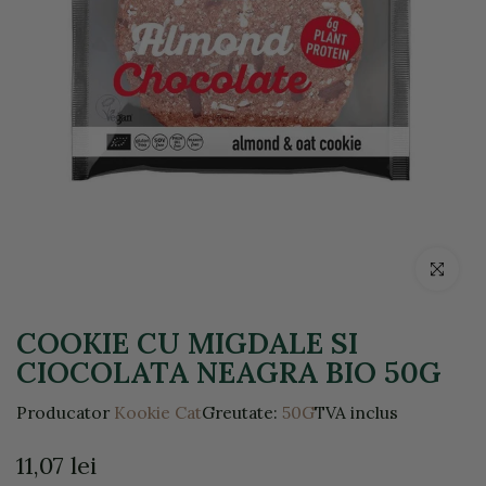
Click pentr
COOKIE CU MIGDALE SI
CIOCOLATA NEAGRA BIO 50G
Producator
Kookie Cat
Greutate:
50G
TVA inclus
11,07 lei