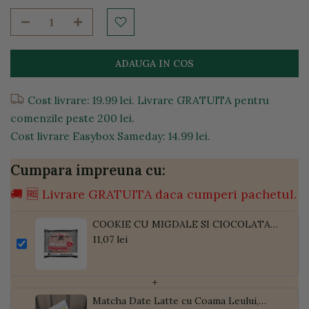
ADAUGA IN COS
Cost livrare: 19.99 lei. Livrare GRATUITA pentru
comenzile peste 200 lei.
Cost livrare Easybox Sameday: 14.99 lei.
Cumpara impreuna cu:
🚚 🆓 Livrare GRATUITA daca cumperi pachetul.
COOKIE CU MIGDALE SI CIOCOLATA
NEAGRA BIO 50G
11,07 lei
+
Matcha Date Latte cu Coama Leului,