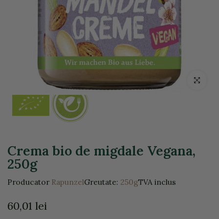
Click pentr
Crema bio de migdale Vegana,
250g
Producator
Rapunzel
Greutate:
250g
TVA inclus
60,01 lei