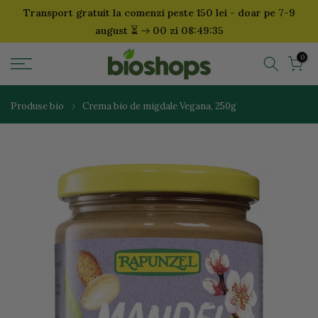
Transport gratuit la comenzi peste 150 lei - doar pe 7-9
Sari
⏳
august
00 zi 08:49:35
la
continut
0
Produse bio
Crema bio de migdale Vegana, 250g