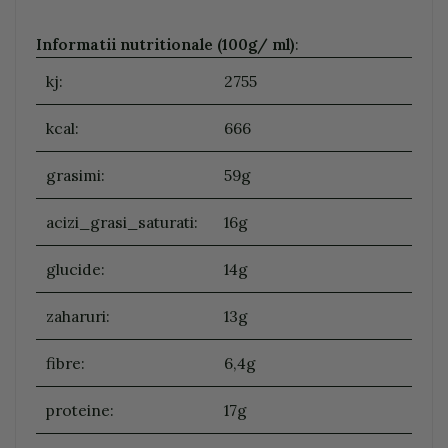
Informatii nutritionale (100g/ ml)
:
kj:
2755
kcal:
666
grasimi:
59g
acizi_grasi_saturati:
16g
glucide:
14g
zaharuri:
13g
fibre:
6,4g
proteine:
17g