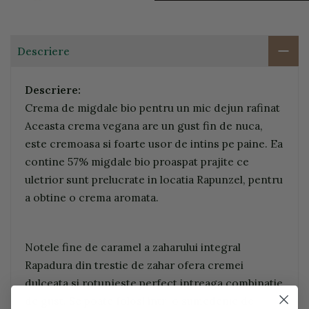
Descriere
Descriere:
Crema de migdale bio pentru un mic dejun rafinat
Aceasta crema vegana are un gust fin de nuca,
este cremoasa si foarte usor de intins pe paine. Ea
contine 57% migdale bio proaspat prajite ce
uletrior sunt prelucrate in locatia Rapunzel, pentru
a obtine o crema aromata.
Notele fine de caramel a zaharului integral
Rapadura din trestie de zahar ofera cremei
dulceata si rotunjeste perfect intreaga combinatie
de gust. Se poate folosi intr-o sumedenie de