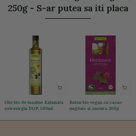
250g - S-ar putea sa iti placa
Ulei bio de masline Kalamata
Baton bio vegan cu cacao
extravirgin DOP, 500ml
migdale si zmeura, 100g
111,44 lei
26,35 lei