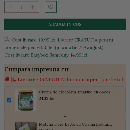
ADAUGA IN COS
Cost livrare: 19.99 lei. Livrare GRATUITA pentru
comenzile peste 150 lei (
promotie 7-9 august
).
Cost livrare Easybox Sameday: 14.99 lei.
Cumpara impreuna cu:
🚚 🆓 Livrare GRATUITA daca cumperi pachetul.
Crema de ciocolata amaruie cu cocos
bio, 250g
34,39 lei
+
Matcha Date Latte cu Coama Leului,