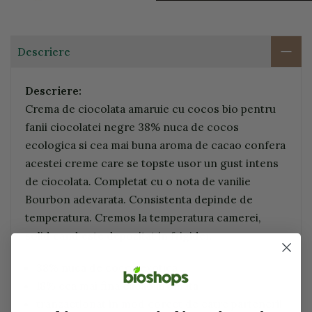
Descriere
Descriere:
Crema de ciocolata amaruie cu cocos bio pentru
fanii ciocolatei negre 38% nuca de cocos
ecologica si cea mai buna aroma de cacao confera
acestei creme care se topste usor un gust intens
de ciocolata. Completat cu o nota de vanilie
Bourbon adevarata. Consistenta depinde de
temperatura. Cremos la temperatura camerei,
solid cand este depozitat in frigider.
38% nuca de cocos exotica
18% cea mai fina cacao aromata
tranzactionat in mod corect de catre partenerii