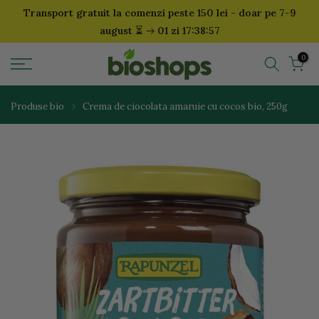
Transport gratuit la comenzi peste 150 lei - doar pe 7-9
Sari
⏳
august
01 zi 17:38:56
la
continut
0
Produse bio
Crema de ciocolata amaruie cu cocos bio, 250g