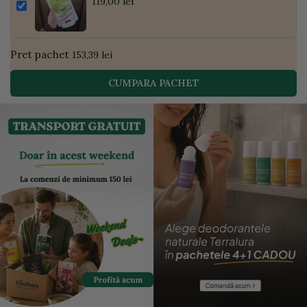
Pudră de Curmale și Ghimbir, ECO, 300g
119,00 lei
| Golden Flavours
Pret pachet
153,39 lei
CUMPARA PACHET