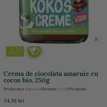
Click pentr
Crema de ciocolata amaruie cu
cocos bio, 250g
Producator
Rapunzel
Greutate:
250g
TVA inclus
34,39 lei