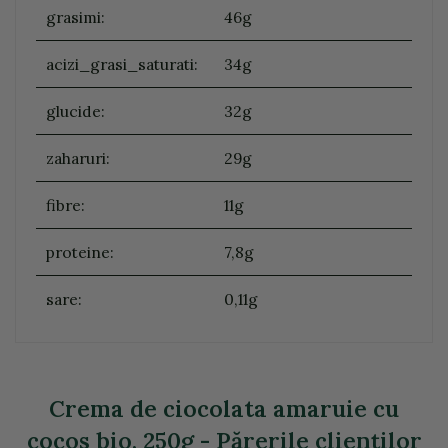
grasimi:
46g
acizi_grasi_saturati:
34g
glucide:
32g
zaharuri:
29g
fibre:
11g
proteine:
7,8g
sare:
0,11g
Crema de ciocolata amaruie cu
cocos bio, 250g - Părerile clienţilor