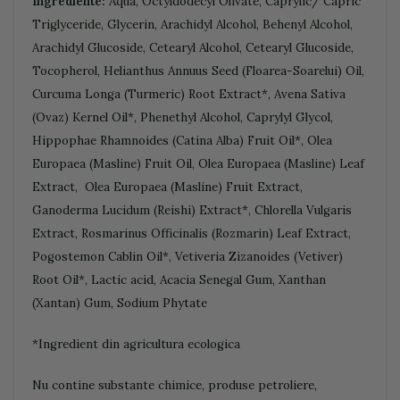
Ingrediente:
Aqua, Octyldodecyl Olivate, Caprylic/ Capric
Triglyceride, Glycerin, Arachidyl Alcohol, Behenyl Alcohol,
Arachidyl Glucoside, Cetearyl Alcohol, Cetearyl Glucoside,
Tocopherol, Helianthus Annuus Seed (Floarea-Soarelui) Oil,
Curcuma Longa (Turmeric) Root Extract*, Avena Sativa
(Ovaz) Kernel Oil*, Phenethyl Alcohol, Caprylyl Glycol,
Hippophae Rhamnoides (Catina Alba) Fruit Oil*, Olea
Europaea (Masline) Fruit Oil, Olea Europaea (Masline) Leaf
Extract, Olea Europaea (Masline) Fruit Extract,
Ganoderma Lucidum (Reishi) Extract*, Chlorella Vulgaris
Extract, Rosmarinus Officinalis (Rozmarin) Leaf Extract,
Pogostemon Cablin Oil*, Vetiveria Zizanoides (Vetiver)
Root Oil*, Lactic acid, Acacia Senegal Gum, Xanthan
(Xantan) Gum, Sodium Phytate
*Ingredient din agricultura ecologica
Nu contine substante chimice, produse petroliere,