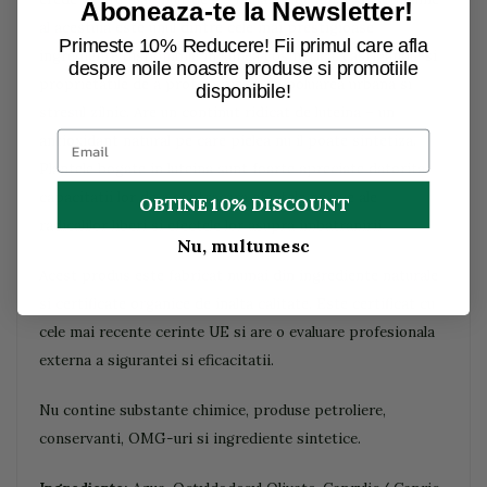
Aboneaza-te la Newsletter!
al acestuia este unul dintre cele mai prestigioase
Primeste 10% Reducere! Fii primul care afla
ingrediente disponibile in lumea cosmetica, castigandu-si
despre noile noastre produse si promotiile
proprietatile de a proteja pielea de poluarea urbana si
disponibile!
stresul zilnic. Are un continut ridicat de luteina – un
antioxidant natural pe care pielea nu il poate sintetiza.
Plantele bogate in luteina sunt foarte apreciate datorita
capacitatii lor de a contracara efectele nocive ale
OBTINE 10% DISCOUNT
radicalilor liberi si efectele lor asupra imbatranirii.
Nu, multumesc
Acest produs este fabricat numai din ingrediente naturale
si certificate organice de inalta calitate. Este certificat cu
cele mai recente cerinte UE si are o evaluare profesionala
externa a sigurantei si eficacitatii.
Nu contine substante chimice, produse petroliere,
conservanti, OMG-uri si ingrediente sintetice.