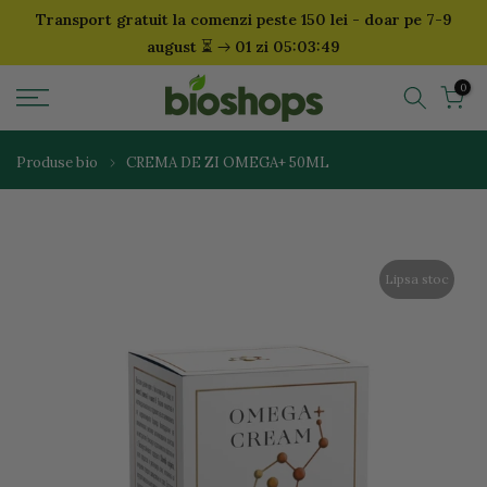
Transport gratuit la comenzi peste 150 lei - doar pe 7-9
Sari
⏳
august
01 zi 05:03:49
la
continut
0
Produse bio
CREMA DE ZI OMEGA+ 50ML
Lipsa stoc