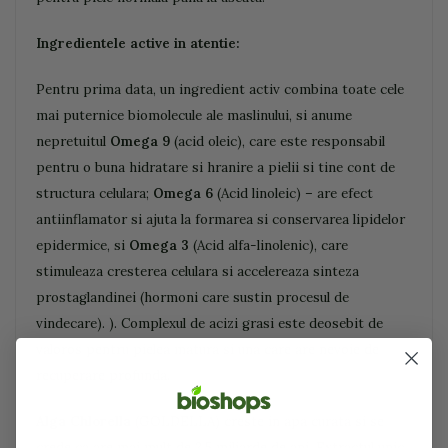
Ingredientele active in atentie:
Pentru prima data, un ingredient activ combina toate cele
mai puternice biomolecule ale maslinului, si anume
nepretuitul
Omega 9
(acid oleic), care este responsabil
pentru o buna hidratare si hranire a pielii si tine cont de
structura celulara;
Omega 6
(Acid linoleic) – are efect
antiinflamator si ajuta la formarea si conservarea lipidelor
epidermice, si
Omega 3
(Acid alfa-linolenic), care
stimuleaza cresterea celulara si accelereaza sinteza
prostaglandinei (hormoni care sustin procesul de
vindecare). ). Complexul de acizi grasi este deosebit de
valoros pentru pielea matura si una care are nevoie de
recuperare profunda.
Alga Chlorella
(GOLDELLA) creste in apa curata si se
crede ca are mai mult de 2,5 miliarde de ani. Extractul unic