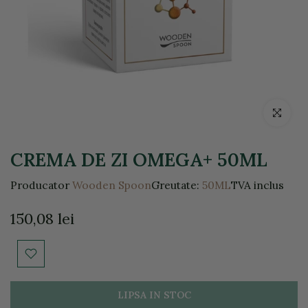
Click pentr
CREMA DE ZI OMEGA+ 50ML
Producator
Wooden Spoon
Greutate:
50ML
TVA inclus
150,08 lei
LIPSA IN STOC