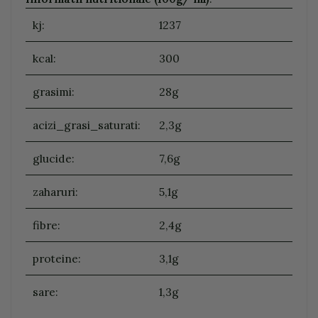
kj:
1237
kcal:
300
grasimi:
28g
acizi_grasi_saturati:
2,3g
glucide:
7,6g
zaharuri:
5,1g
fibre:
2,4g
proteine:
3,1g
sare:
1,3g