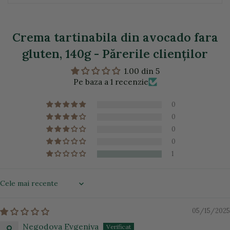
Crema tartinabila din avocado fara
gluten, 140g - Părerile clienţilor
1.00 din 5
Pe baza a 1 recenzie
0
0
0
0
1
Sort by
05/15/2025
Negodova Evgeniya