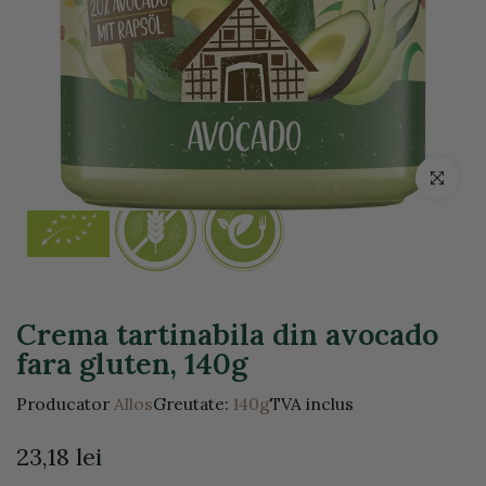
Click pentr
Crema tartinabila din avocado
fara gluten, 140g
Producator
Allos
Greutate:
140g
TVA inclus
23,18 lei