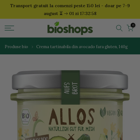
Transport gratuit la comenzi peste 150 lei - doar pe 7-9
Sari
⏳
august
01 zi 17:32:58
la
continut
0
Produse bio
Crema tartinabila din avocado fara gluten, 140g