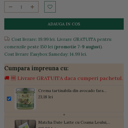
ADAUGA IN COS
Cost livrare: 19.99 lei. Livrare GRATUITA pentru
comenzile peste 150 lei (
promotie 7-9 august
).
Cost livrare Easybox Sameday: 14.99 lei.
Cumpara impreuna cu:
🚚 🆓 Livrare GRATUITA daca cumperi pachetul.
Crema tartinabila din avocado fara
gluten, 140g
23,18 lei
+
Matcha Date Latte cu Coama Leului,