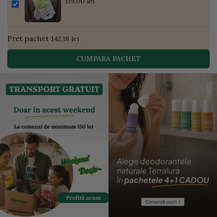
Pudră de Curmale și Ghimbir, ECO, 300g
119,00 lei
| Golden Flavours
Pret pachet
142,18 lei
CUMPARA PACHET