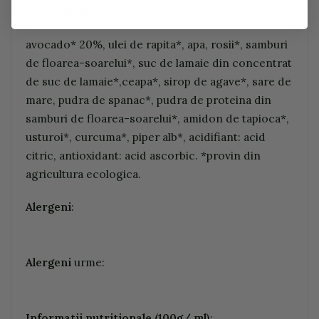
Ingrediente:
avocado* 20%, ulei de rapita*, apa, rosii*, samburi
de floarea-soarelui*, suc de lamaie din concentrat
de suc de lamaie*,ceapa*, sirop de agave*, sare de
mare, pudra de spanac*, pudra de proteina din
samburi de floarea-soarelui*, amidon de tapioca*,
usturoi*, curcuma*, piper alb*, acidifiant: acid
citric, antioxidant: acid ascorbic. *provin din
agricultura ecologica.
Alergeni
:
Alergeni
urme:
Informatii nutritionale (100g/ ml)
: