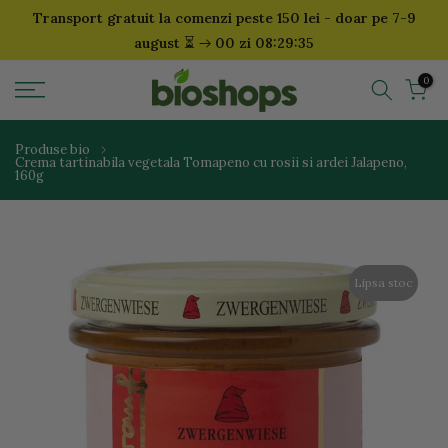
Transport gratuit la comenzi peste 150 lei - doar pe 7-9
Sari
⏳
august
00 zi 08:29:35
la
continut
0
Produse bio
Crema tartinabila vegetala Tomapeno cu rosii si ardei Jalapeno,
160g
Lipsa stoc