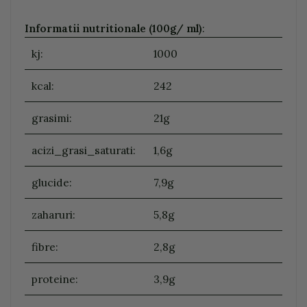
Informatii nutritionale (100g/ ml)
:
kj:
1000
kcal:
242
grasimi:
21g
acizi_grasi_saturati:
1,6g
glucide:
7,9g
zaharuri:
5,8g
fibre:
2,8g
proteine:
3,9g