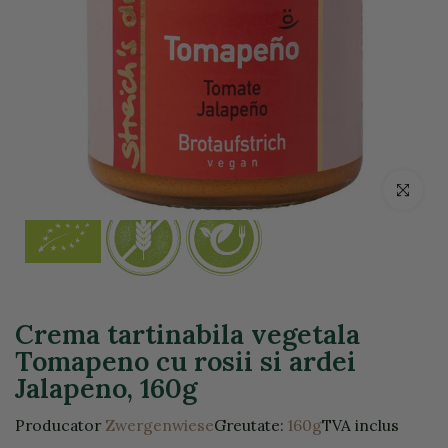
Click pentr
Crema tartinabila vegetala
Tomapeno cu rosii si ardei
Jalapeno, 160g
Producator
Zwergenwiese
Greutate:
160g
TVA inclus