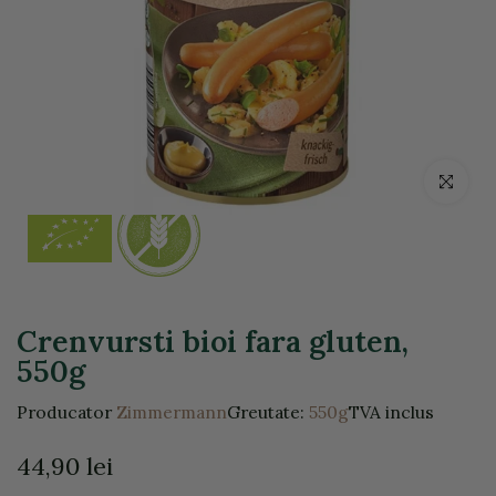
Click pentr
Crenvursti bioi fara gluten,
550g
Producator
Zimmermann
Greutate:
550g
TVA inclus
44,90 lei