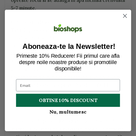
opreste focul si se adauga in apa incinsa crenvustii
5-7 minute.
Origine si calitate
Tara de procesare: Germania
Produs organic: da
Aboneaza-te la Newsletter!
Ponderea ingredientelor organice: 100% organic
Sigiliul de stat: Sigla organica a UE
Primeste 10% Reducere! Fii primul care afla
Adaugarea la tara a siglei UE: Agricultura UE /
despre noile noastre produse si promotiile
disponibile!
agricultura non-UE
Organismul de inspectie organica: DE-oKO-006
Ce standard este indeplinit: Standardul CEE
848/2018
OBTINE 10% DISCOUNT
Ingrediente:
Nu, multumesc
70% carne de porc*, 10% vita*, bacon*, sare de
mare*, condimente*, dextroza*, zahar din trestie*,