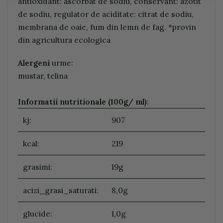
antioxidant: ascorbat de sodiu, conservant: azotit
de sodiu, regulator de aciditate: citrat de sodiu,
membrana de oaie, fum din lemn de fag. *provin
din agricultura ecologica
Alergeni
urme:
mustar, telina
Informatii nutritionale (100g/ ml)
:
kj:
907
kcal:
219
grasimi:
19g
acizi_grasi_saturati:
8,0g
glucide:
1,0g