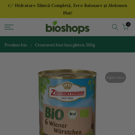
👉
Hidratare Zilnică Completă, Zero Balonare și Abdomen
Sari
Plat!
la
continut
0
Produse bio
Crenvursti bioi fara gluten, 550g
Lipsa stoc