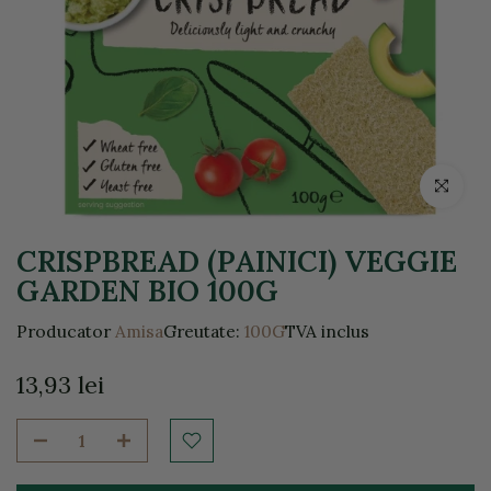
Click pentr
CRISPBREAD (PAINICI) VEGGIE
GARDEN BIO 100G
Producator
Amisa
Greutate:
100G
TVA inclus
13,93 lei