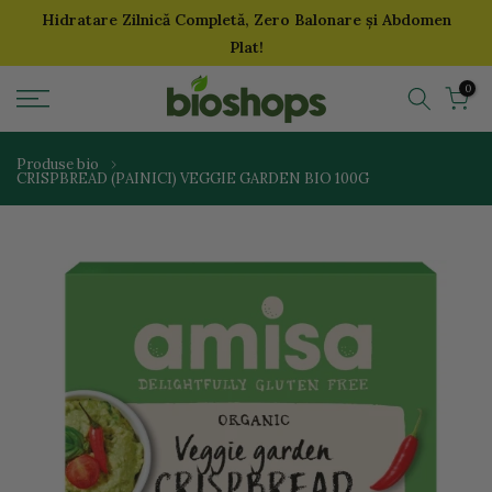
Hidratare Zilnică Completă, Zero Balonare și Abdomen
Sari
Plat!
la
continut
0
Produse bio
CRISPBREAD (PAINICI) VEGGIE GARDEN BIO 100G