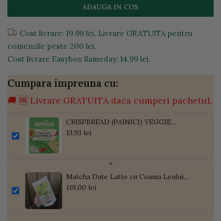
ADAUGA IN COS
Cost livrare: 19.99 lei. Livrare GRATUITA pentru
comenzile peste 200 lei.
Cost livrare Easybox Sameday: 14.99 lei.
Cumpara impreuna cu:
🚚 🆓 Livrare GRATUITA daca cumperi pachetul.
CRISPBREAD (PAINICI) VEGGIE
GARDEN BIO 100G
13,93 lei
+
Matcha Date Latte cu Coama Leului,
Pudră de Curmale și Ghimbir, ECO, 300g
119,00 lei
| Golden Flavours