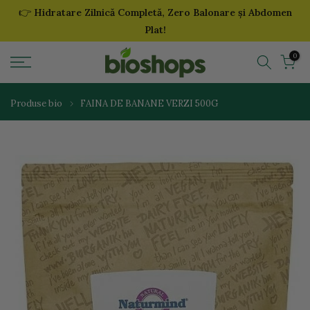
👉
Hidratare Zilnică Completă, Zero Balonare și Abdomen
Sari
Plat!
la
continut
0
Produse bio
FAINA DE BANANE VERZI 500G