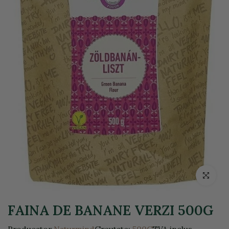
Click pentr
FAINA DE BANANE VERZI 500G
Producator
Naturmind
Greutate:
500G
TVA inclus