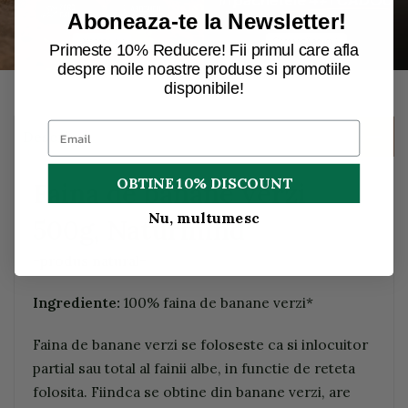
Aboneaza-te la Newsletter!
Primeste 10% Reducere! Fii primul care afla
despre noile noastre produse si promotiile
disponibile!
Descriere
OBTINE 10% DISCOUNT
Faina de banane verzi
Nu, multumesc
500g, Naturmind
-produs natural-
Ingrediente:
100% faina de banane verzi*
Faina de banane verzi se foloseste ca si inlocuitor
partial sau total al fainii albe, in functie de reteta
folosita. Fiindca se obtine din banane verzi, are