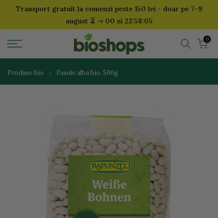
Transport gratuit la comenzi peste 150 lei - doar pe 7-9
Sari
⏳
august
00 zi 22:58:04
la
continut
0
Produse bio
Fasole alba bio, 500g