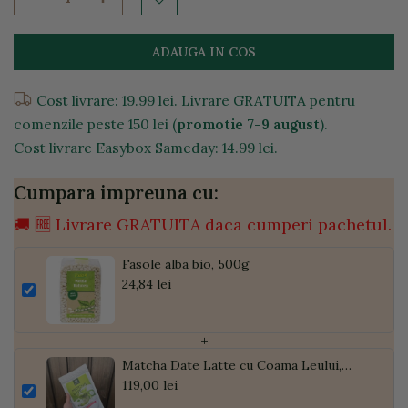
ADAUGA IN COS
Cost livrare: 19.99 lei. Livrare GRATUITA pentru
comenzile peste 150 lei (
promotie 7-9 august
).
Cost livrare Easybox Sameday: 14.99 lei.
Cumpara impreuna cu:
🚚 🆓 Livrare GRATUITA daca cumperi pachetul.
Fasole alba bio, 500g
24,84 lei
+
Matcha Date Latte cu Coama Leului,
Pudră de Curmale și Ghimbir, ECO, 300g
119,00 lei
| Golden Flavours