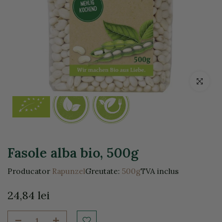
Click pentr
Fasole alba bio, 500g
Producator
Rapunzel
Greutate:
500g
TVA inclus
24,84 lei