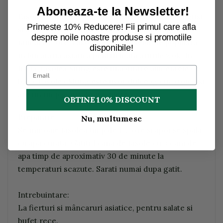
Aboneaza-te la Newsletter!
Fasolea Mung bio Rapunzel este usor dulce la gust
Primeste 10% Reducere! Fii primul care afla
si are nevoie de un timp scurt de înmuiere de
despre noile noastre produse si promotiile
numai 1-2 ore. Fasolea este deosebit de populara
disponibile!
în bucataria asiatica pentru mâncarurile wok. În
India, fasolea Mung este una dintre alimentele de
baza. Fasolea Mung este usor dulceaga în aroma si
are un timp scurt de înmuiere.
OBTINE 10% DISCOUNT
Preparare:
Nu, multumesc
Se înmoaie fasolea timp de 1-2 ore si apoi se spala
cu apa curata. Gatiti 1 cana de fasole cu 3 cani de
apa timp de aproximativ 30 de minute la
temperaturi scazute. Sarati numai dupa gatit.
Intrebuintare:
La fierturi si mâncaruri asiatice, pentru salate si
bufet rece.