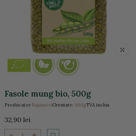
Click pentr
Fasole mung bio, 500g
Producator
Rapunzel
Greutate:
500g
TVA inclus
32,90 lei