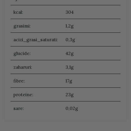
kcal:
304
grasimi:
1,2g
acizi_grasi_saturati:
0,3g
glucide:
42g
zaharuri:
3,1g
fibre:
17g
proteine:
23g
sare:
0,02g