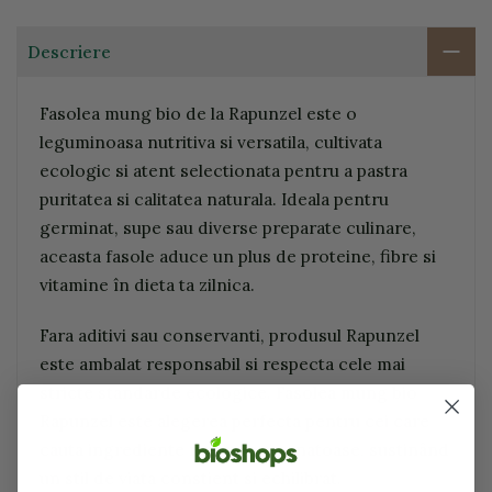
Descriere
Fasolea mung bio de la Rapunzel este o
leguminoasa nutritiva si versatila, cultivata
ecologic si atent selectionata pentru a pastra
puritatea si calitatea naturala. Ideala pentru
germinat, supe sau diverse preparate culinare,
aceasta fasole aduce un plus de proteine, fibre si
vitamine în dieta ta zilnica.
Fara aditivi sau conservanti, produsul Rapunzel
este ambalat responsabil si respecta cele mai
stricte standarde ecologice. Fasolea mung bio
Rapunzel este alegerea perfecta pentru cei care
cauta ingrediente naturale si sanatoase, sustinând
un stil de viata constient si echilibrat.