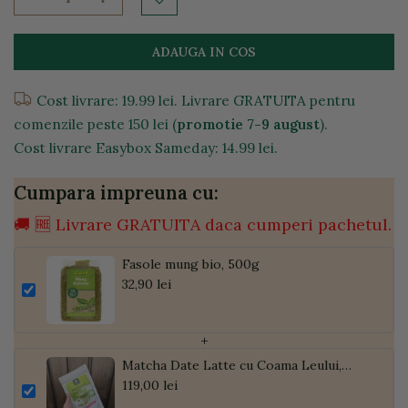
ADAUGA IN COS
Cost livrare: 19.99 lei. Livrare GRATUITA pentru
comenzile peste 150 lei (
promotie 7-9 august
).
Cost livrare Easybox Sameday: 14.99 lei.
Cumpara impreuna cu:
🚚 🆓 Livrare GRATUITA daca cumperi pachetul.
Fasole mung bio, 500g
32,90 lei
+
Matcha Date Latte cu Coama Leului,
Pudră de Curmale și Ghimbir, ECO, 300g
119,00 lei
| Golden Flavours