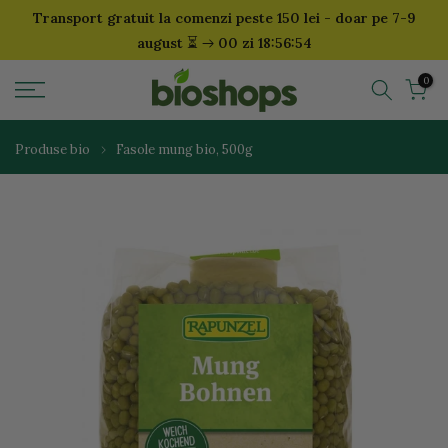
Transport gratuit la comenzi peste 150 lei - doar pe 7-9
Sari
⏳
august
00 zi 18:56:53
la
continut
0
Produse bio
Fasole mung bio, 500g