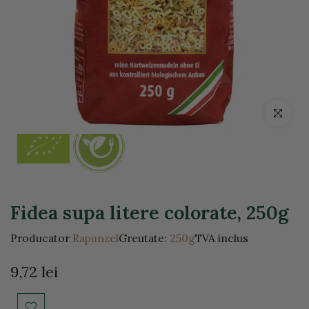
Click pentr
Fidea supa litere colorate, 250g
Producator
Rapunzel
Greutate:
250g
TVA inclus
9,72 lei