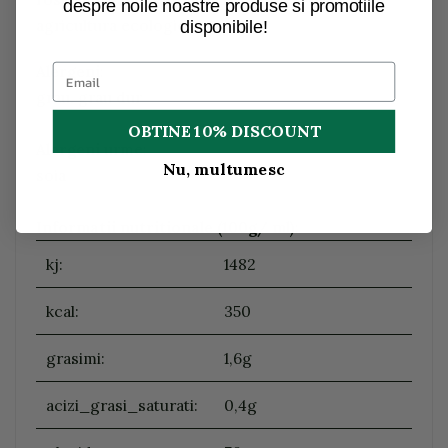
despre noile noastre produse si promotiile
agricultura ecologica.
disponibile!
Alergeni
:
grau, grau dur
OBTINE 10% DISCOUNT
Alergeni
urme:
Nu, multumesc
soia
Informatii nutritionale (100g/ ml)
:
kj:
1482
kcal:
350
grasimi:
1,6g
acizi_grasi_saturati:
0,4g