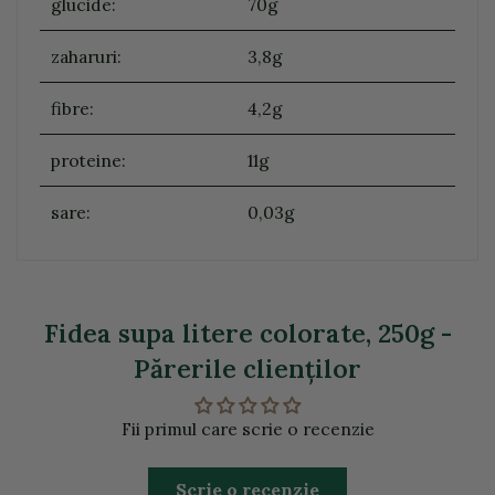
glucide:
70g
zaharuri:
3,8g
fibre:
4,2g
proteine:
11g
sare:
0,03g
Fidea supa litere colorate, 250g -
Părerile clienţilor
Fii primul care scrie o recenzie
Scrie o recenzie