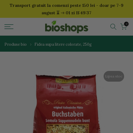
Transport gratuit la comenzi peste 150 lei - doar pe 7-9
Sari
⏳
august
01 zi 11:49:37
la
continut
0
Produse bio
Fidea supa litere colorate, 250g
Lipsa stoc