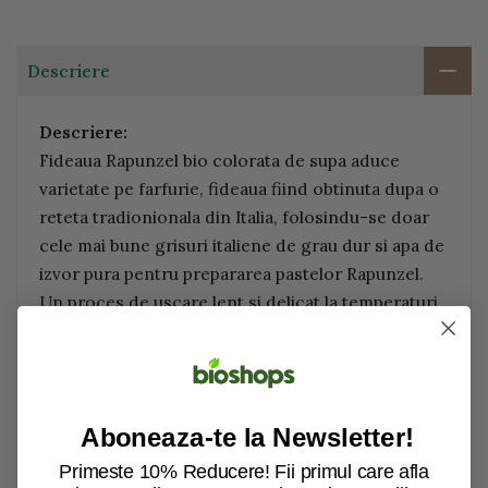
Descriere
Descriere:
Fideaua Rapunzel bio colorata de supa aduce
varietate pe farfurie, fideaua fiind obtinuta dupa o
reteta tradionionala din Italia, folosindu-se doar
cele mai bune grisuri italiene de grau dur si apa de
izvor pura pentru prepararea pastelor Rapunzel.
Un proces de uscare lent si delicat la temperaturi
scazute asigura aroma tipica si muscatura perfecta
al dente.
Ingrediente:
Aboneaza-te la Newsletter!
gris de grau dur, pudra de rosii, pudra de sfecla
Primeste 10% Reducere! Fii primul care afla
rosie, pudra de spanac. Provin din 100%