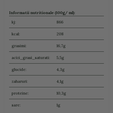
Informatii nutritionale (100g/ ml)
:
kj:
866
kcal:
208
grasimi:
16,7g
acizi_grasi_saturati:
5,5g
glucide:
4,3g
zaharuri:
4,1g
proteine:
10,3g
sare:
1g