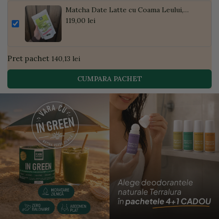
Matcha Date Latte cu Coama Leului,
Pudră de Curmale și Ghimbir, ECO, 300g
119,00 lei
| Golden Flavours
Pret pachet
140,13 lei
CUMPARA PACHET