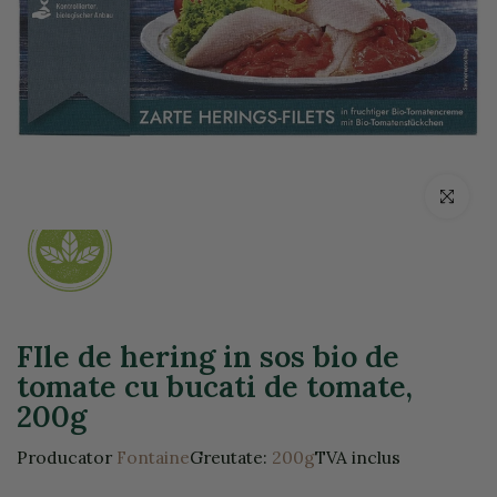
Click pentr
FIle de hering in sos bio de
tomate cu bucati de tomate,
200g
Producator
Fontaine
Greutate:
200g
TVA inclus