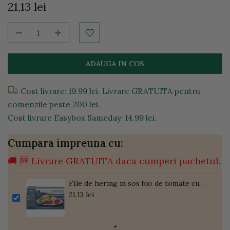
21,13 lei
ADAUGA IN COS
Cost livrare: 19.99 lei. Livrare GRATUITA pentru
comenzile peste 200 lei.
Cost livrare Easybox Sameday: 14.99 lei.
Cumpara impreuna cu:
🚚 🆓 Livrare GRATUITA daca cumperi pachetul.
FIle de hering in sos bio de tomate cu
bucati de tomate, 200g
21,13 lei
+