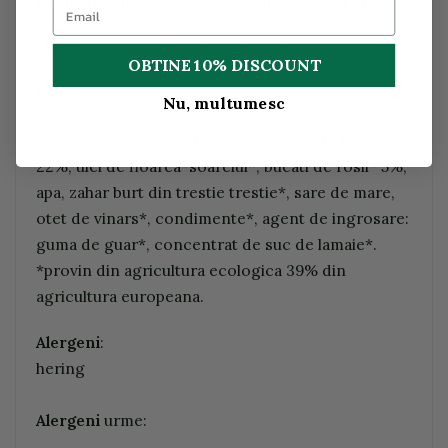
Locul de prindere: Marea Nordului, Marea Irlandei
Modul de prindere: plase punga, navod
OBTINE 10% DISCOUNT
Ingrediente:
Nu, multumesc
file de hering Clupea Harengus, pasta de tomate*
22%, ulei de floarea-soarelui*, bucati de rosii* 5%,
apa, zahar burt din trestie trestie*, sare de mare,
otet de vinars*, condimente*, agent de ingrosare:
guma de guar*, concentrat de suc de lamaie*.
*provin din agricultura ecologica 39% din
agricultura europeana.
Alergeni
:
hering
Alergeni
urme: