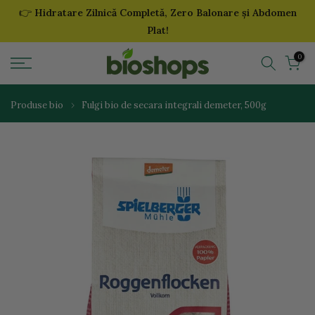
👉
Hidratare Zilnică Completă, Zero Balonare și Abdomen
Sari
Plat!
la
continut
0
Produse bio
Fulgi bio de secara integrali demeter, 500g