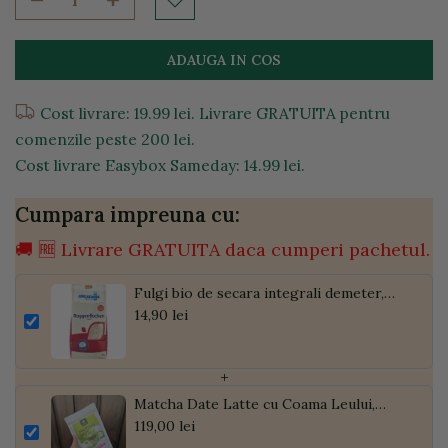
ADAUGA IN COS
Cost livrare: 19.99 lei. Livrare GRATUITA pentru
comenzile peste 200 lei.
Cost livrare Easybox Sameday: 14.99 lei.
Cumpara impreuna cu:
🚚 🆓 Livrare GRATUITA daca cumperi pachetul.
Fulgi bio de secara integrali demeter,
500g
14,90 lei
+
Matcha Date Latte cu Coama Leului,
Pudră de Curmale și Ghimbir, ECO, 300g
119,00 lei
| Golden Flavours