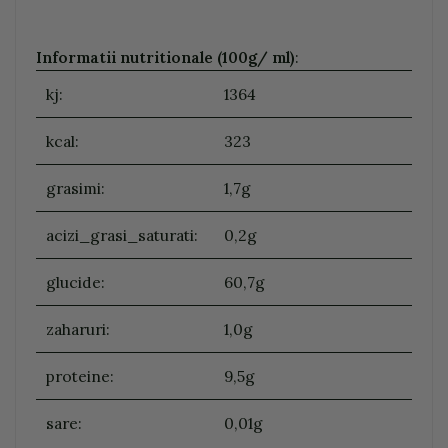
Informatii nutritionale (100g/ ml)
:
kj:
1364
kcal:
323
grasimi:
1,7g
acizi_grasi_saturati:
0,2g
glucide:
60,7g
zaharuri:
1,0g
proteine:
9,5g
sare:
0,01g