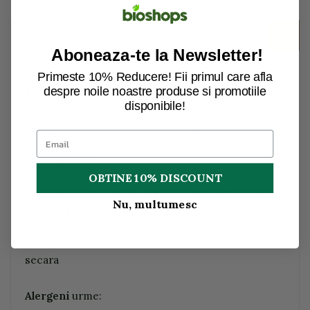
Descriere
Aboneaza-te la Newsletter!
Descriere:
Primeste 10% Reducere! Fii primul care afla
despre noile noastre produse si promotiile
Fulgii de secara pot fi folositi ca baza pentru musli,
disponibile!
ciorbe, supe sau dulciuri. Boabele de secara
intregi sunt introduse la abur si apoi presate.
Ingrediente:
OBTINE 10% DISCOUNT
fulgi de secara. Provin din agricultura ecologica
Nu, multumesc
Demeter.
Alergeni
:
secara
Alergeni
urme: