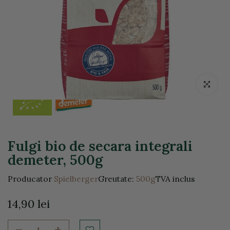
Click pentr
Fulgi bio de secara integrali
demeter, 500g
Producator
Spielberger
Greutate:
500g
TVA inclus
14,90 lei