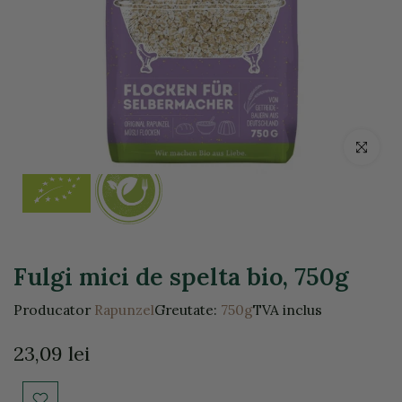
Click pentr
Fulgi mici de spelta bio, 750g
Producator
Rapunzel
Greutate:
750g
TVA inclus
23,09 lei