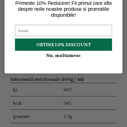
Ingrediente:
Primeste 10% Reducere! Fii primul care afla
despre noile noastre produse si promotiile
fulgi mici de grau spelta integrali. Provin din
disponibile!
agricultura ecologica.
Alergeni
:
grau, spelta
OBTINE 10% DISCOUNT
Nu, multumesc
Alergeni
urme:
fructe cu coaja lemnoasa, lapte, soia, susan
Informatii nutritionale (100g/ ml)
:
kj:
1457
kcal:
345
grasimi:
2,5g