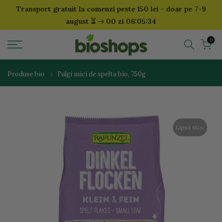
Transport gratuit la comenzi peste 150 lei - doar pe 7-9
Sari
⏳
august
00 zi 06:05:34
la
continut
0
Produse bio
Fulgi mici de spelta bio, 750g
Lipsa stoc