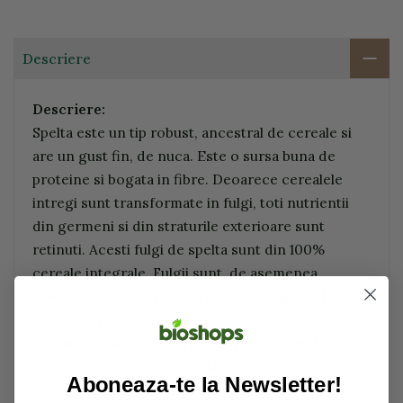
Descriere
Descriere:
Spelta este un tip robust, ancestral de cereale si
are un gust fin, de nuca. Este o sursa buna de
proteine si bogata in fibre. Deoarece cerealele
intregi sunt transformate in fulgi, toti nutrientii
din germeni si din straturile exterioare sunt
retinuti. Acesti fulgi de spelta sunt din 100%
cereale integrale. Fulgii sunt, de asemenea,
utilizati in reteta originala de musli Rapunzel. Si aici
ne bazam pe cerealele locale la cea mai buna
calitate organica. in forma lor pura, puteti face
multe lucruri singur rapid si usor cu fulgi.
Aboneaza-te la Newsletter!