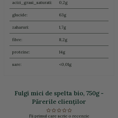
acizi_grasi_saturati:
0,2g
glucide:
63g
zaharuri:
1,7g
fibre:
8,2g
proteine:
14g
sare:
<0,01g
Fulgi mici de spelta bio, 750g -
Părerile clienţilor
Fii primul care scrie o recenzie