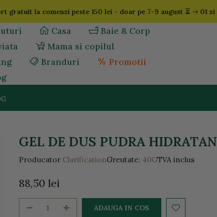
⏳
rt gratuit la comenzi peste 150 lei - doar pe 7-9 august
01 zi
uturi
Casa
Baie & Corp
viata
Mama si copilul
ing
Branduri
Promotii
og
0G
GEL DE DUS PUDRA HIDRATAN
Producator
Clarification
Greutate:
40G
TVA inclus
88,50 lei
ADAUGA IN COS