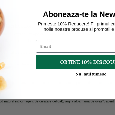
Aboneaza-te la News
Primeste 10% Reducere! Fii primul ca
, Clarification
noile noastre produse si promotiile 
puma la contactul cu apa ca un gel de dus traditional, oferind un trata
ca de curatare delicata (fara SCI).
 de curatare care spumeaza instantaneu si generos la contactul cu apa 
OBTINE 10% DISCO
icat exclusiv din ingrediente blande, este potrivit chiar si pentru cele m
Nu, multumesc
a si adaugati cateva picaturi de apa, frecati palmele pana obtineti o spuma ge
d natural intr-un agent de curatare delicat), argila alba, faina de ovaz*, agent 