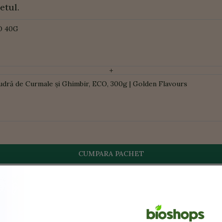
etul.
O 40G
+
udră de Curmale și Ghimbir, ECO, 300g | Golden Flavours
CUMPARA PACHET