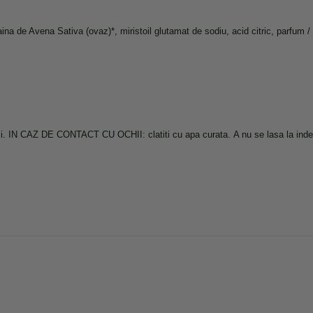
aina de Avena Sativa (ovaz)*, miristoil glutamat de sodiu, acid citric, parfum 
hii. IN CAZ DE CONTACT CU OCHII: clatiti cu apa curata. A nu se lasa la inde