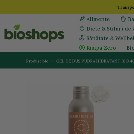
Sari
Transpo
la
Alimente
Ba
continut
Diete & Stiluri de 
Sănătate & Wellbe
Risipa Zero
Bl
Produse bio
GEL DE DUS PUDRA HIDRATANT BIO 4