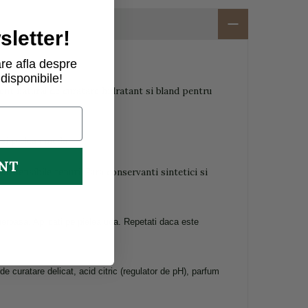
letter!
re afla despre
disponibile!
ment natural de curatare hidratant si bland pentru
si pielea umeda.
UNT
ai sensibile tenuri. Fara conservanti sintetici si
neroasa. Aplicati pe pielea uda. Repetati daca este
de curatare delicat, acid citric (regulator de pH), parfum