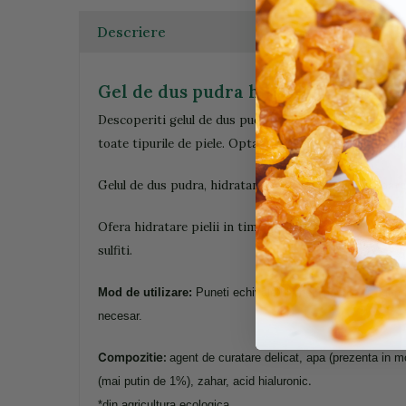
Descriere
Gel de dus pudra hidratant, bio, 40g
Descoperiti gelul de dus pudra, o inovatie care face s
toate tipurile de piele. Optati pentru o experienta uni
Gelul de dus pudra, hidratant este o pudra inovatoare
Ofera hidratare pielii in timp ce o curata delicat. Fabr
sulfiti.
Mod de utilizare:
Puneti echivaletul unei lingurite in palm
necesar.
Compozitie:
agent de curatare delicat, apa (prezenta in mo
.
(mai putin de 1%), zahar, acid hialuronic
*din agricultura ecologica