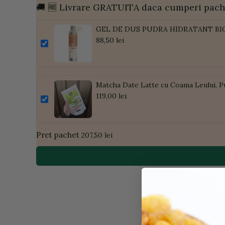
🚚 🆓 Livrare GRATUITA daca cumperi pach
GEL DE DUS PUDRA HIDRATANT BI
88,50 lei
Matcha Date Latte cu Coama Leului, P
119,00 lei
Pret pachet
207,50 lei