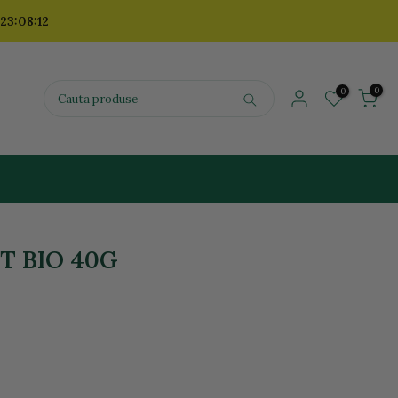
 23:08:11
0
0
T BIO 40G