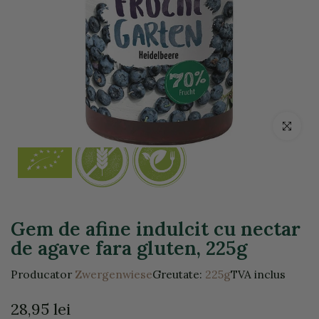
Click pentr
Gem de afine indulcit cu nectar
de agave fara gluten, 225g
Producator
Zwergenwiese
Greutate:
225g
TVA inclus
28,95 lei