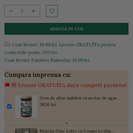
ADAUGA IN COS
Cost livrare: 19.99 lei. Livrare GRATUITA pentru
comenzile peste 200 lei.
Cost livrare Easybox Sameday: 14.99 lei.
Cumpara impreuna cu:
🚚 🆓 Livrare GRATUITA daca cumperi pachetul.
Gem de afine indulcit cu nectar de agave
fara gluten, 225g
28,95 lei
+
Matcha Date Latte cu Coama Leului,