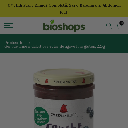
👉
Hidratare Zilnică Completă, Zero Balonare și Abdomen
Sari
Plat!
la
continut
0
Produse bio
Gem de afine indulcit cu nectar de agave fara gluten, 225g