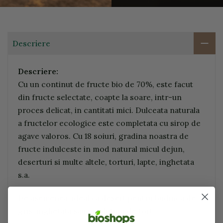
Descriere
Descriere:
Cu un continut de fructe bio de 70%, este facut
din fructe selectate, coapte la soare, intr-un
proces delicat, in cantitati mici. Dulceata naturala
a fructelor ecologice este completata cu sirop de
agave valoros. Cu 18 soiuri, gradina noastra de
fructe indulceste in mod natural micul dejun,
deserturi si multe altele, torturi, lapte, inghetata
s.a.
De asemenea, ideal ca desert pentru budinca de
gris, inghetata sau umplutura de tort