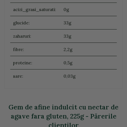
acizi_grasi_saturati:
0g
glucide:
33g
zaharuri:
33g
fibre:
2,2g
proteine:
0,5g
sare:
0,03g
Gem de afine indulcit cu nectar de
agave fara gluten, 225g - Părerile
clienţilor