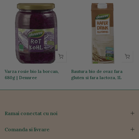
g
Varza rosie bio la borcan,
Bautura bio de ovaz fara
680g | Dennree
gluten si fara lactoza, 1L
17,59 lei
14,31 lei
Ramai conectat cu noi
Comanda si livrare