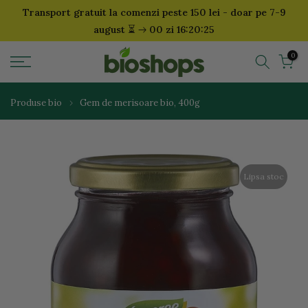
Transport gratuit la comenzi peste 150 lei - doar pe 7-9
Sari
⏳
august
00 zi 16:20:24
la
continut
0
Produse bio
Gem de merisoare bio, 400g
Lipsa stoc