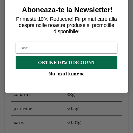
Aboneaza-te la Newsletter!
Informatii nutritionale (100g/ ml)
:
Primeste 10% Reducere! Fii primul care afla
kj:
685
despre noile noastre produse si promotiile
disponibile!
kcal:
162
grasimi:
<0.5g
OBTINE 10% DISCOUNT
acizi_grasi_saturati:
<0.1g
Nu, multumesc
glucide:
38g
zaharuri:
38g
proteine:
<0.5g
sare:
<0.01g