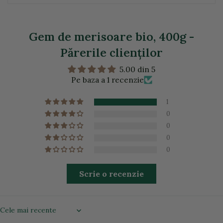
Gem de merisoare bio, 400g -
Părerile clienţilor
5.00 din 5
Pe baza a 1 recenzie
1
0
0
0
0
Scrie o recenzie
Sort by