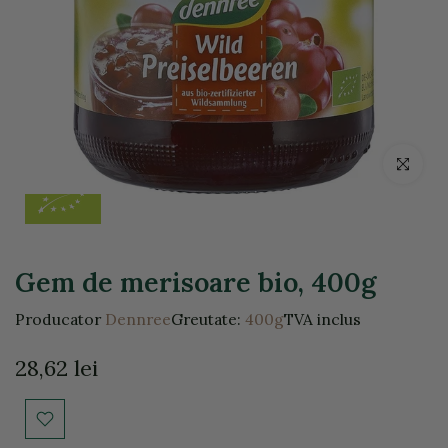
Click pentr
Gem de merisoare bio, 400g
Producator
Dennree
Greutate:
400g
TVA inclus
28,62 lei