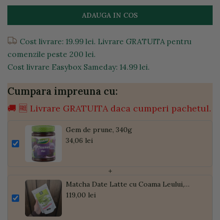
ADAUGA IN COS
Cost livrare: 19.99 lei. Livrare GRATUITA pentru
comenzile peste 200 lei.
Cost livrare Easybox Sameday: 14.99 lei.
Cumpara impreuna cu:
🚚 🆓 Livrare GRATUITA daca cumperi pachetul.
Gem de prune, 340g
34,06 lei
+
Matcha Date Latte cu Coama Leului,
Pudră de Curmale și Ghimbir, ECO, 300g
119,00 lei
| Golden Flavours