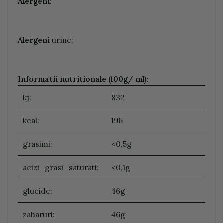
Alergeni
:
Alergeni
urme:
Informatii nutritionale (100g/ ml)
:
kj:
832
kcal:
196
grasimi:
<0,5g
acizi_grasi_saturati:
<0,1g
glucide:
46g
zaharuri:
46g