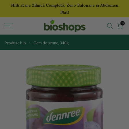
Hidratare Zilnică Completă, Zero Balonare și Abdomen
Sari
Plat!
la
continut
0
Produse bio
Gem de prune, 340g