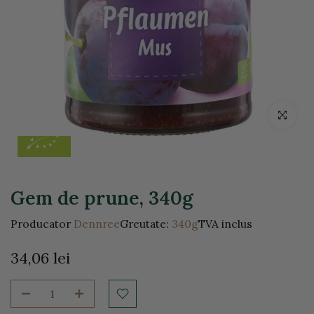
Click pentr
Gem de prune, 340g
Producator
Dennree
Greutate:
340g
TVA inclus
34,06 lei