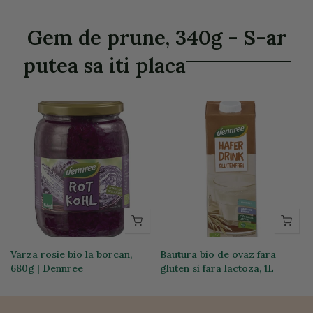
Gem de prune, 340g - S-ar
putea sa iti placa
Varza rosie bio la borcan,
Bautura bio de ovaz fara
680g | Dennree
gluten si fara lactoza, 1L
17,59 lei
14,31 lei