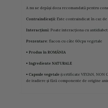
A nu se depăşi doza recomandată pentru cons
C
o
nt
ra
indic
aţ
ii:
Este contraindicat în caz de s
Int
e
r
a
c
ț
iun
i
: Poate interacționa cu antidiabe
P
r
e
z
en
ta
r
e
: flacon cu câte 60cps vegetale
• Produs în ROMÂNIA
• Ingrediente NATURALE
• Capsule vegetale
(certificate VEGAN, NON GM
de iradiere și fără componente de origine ani