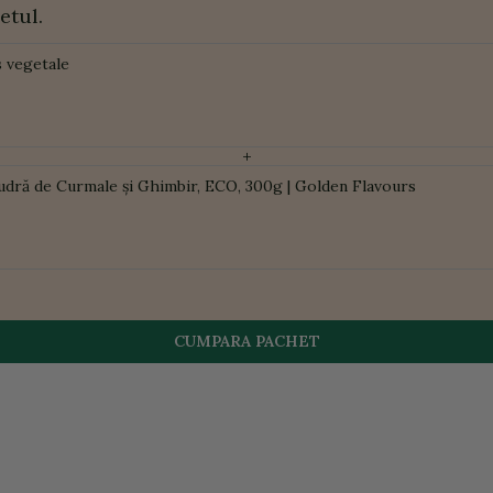
etul.
 vegetale
+
udră de Curmale și Ghimbir, ECO, 300g | Golden Flavours
CUMPARA PACHET