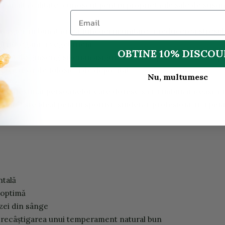
înaltă calitate, cunoscut pentru proprietățile sale de susținer
ergiei, îmbunătățirea funcției imunitare și reducerea stresul
tru vegani și vegetarieni.
OBTINE 10% DISCO
rat de ginseng siberian asigură efecte rapide și eficiente pe
ste ușor de folosit și de depozitat
Nu, multumesc
ste destinat persoanelor care doresc să își îmbunătățească ni
ient. Este ideal pentru sportivi, studenți, profesioniști și pe
ntală
ă optimă
ozei din sânge
 la recâștigarea unui temperament natural bun