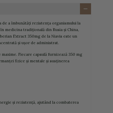
 de a îmbunătăți rezistența organismului la
 în medicina tradițională din Rusia și China,
iberian Extract 350mg de la Niavis este un
centrată și ușor de administrat.
te maxime. Fiecare capsulă furnizează 350 mg
manței fizice și mentale și susținerea
nergie și rezistență, ajutând la combaterea