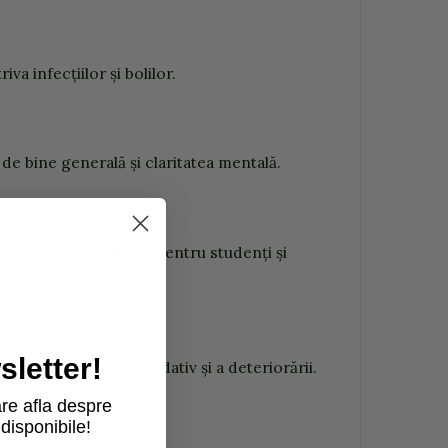
a infecțiilor și bolilor.
 de bine generală și claritatea mentală.
ognitive, fiind ideal pentru studenți și
letter!
potriva stresului oxidativ și a deteriorării.
re afla despre
disponibile!