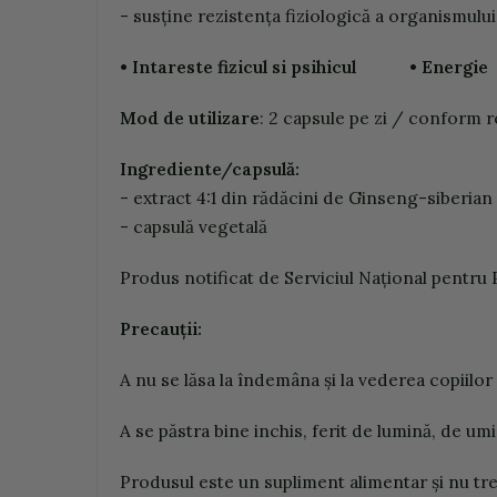
- susține rezistența fiziologică a organismulu
• Intareste fizicul si psihicul • E
M
o
d
de
utiliz
a
r
e
: 2 capsule pe zi / conform r
In
g
r
edi
e
nt
e
/c
a
ps
u
l
ă
:
- extract 4:1 din rădăcini de Ginseng-siberia
- capsulă vegetală
Produs notificat de Serviciul Naţional pentru 
Pr
e
c
a
uţii:
A nu se lăsa la îndemâna şi la vederea copiilor 
A se păstra bine inchis, ferit de lumină, de umi
Produsul este un supliment alimentar şi nu treb