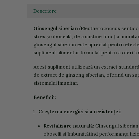
Descriere
Ginsengul siberian
(Eleutherococcus senticos
stres și oboseală, de a susține funcția imunitar
ginsengul siberian este apreciat pentru efecte
supliment alimentar formulat pentru a oferi to
Acest supliment utilizează un extract standar
de extract de ginseng siberian, oferind un sup
sistemului imunitar.
Beneficii:
Creșterea energiei și a rezistenței:
Revitalizare naturală:
Ginsengul siberian 
oboselii și îmbunătățind performanța fizic