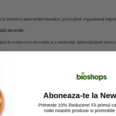
la întărirea sistemului imunitar, protejând organismul împotriv
ății mentale:
ută la reducerea stresului și a anxietății, îmbunătățind starea
le:
ntribuie la îmbunătățirea memoriei, concentrării și funcției c
Aboneaza-te la News
iberian este bogat în antioxidanți, care protejează celulele îm
Primeste 10% Reducere! Fii primul ca
noile noastre produse si promotiile 