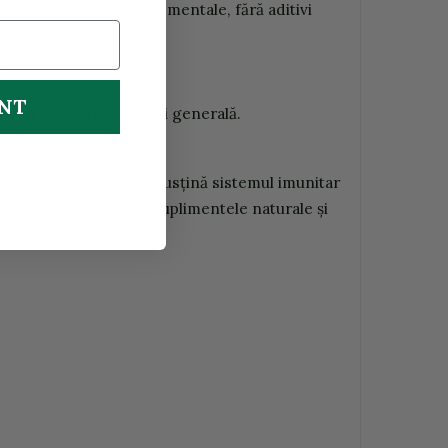
e a sănătății fizice și mentale, fără aditivi
ui.
UNT
ntru sănătatea fizică și generală.
velul de energie, să susțină sistemul imunitar
ntru oricine apreciază suplimentele naturale și