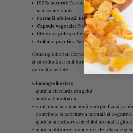
100% natural:
Extract de ginseng siberian de 
sau conservanți.
Formulă eficientă:
Ideal pentru creșterea en
Capsule vegetale:
Produsul este potrivit pen
Efecte rapide și eficiente:
Extractul concent
Ambalaj practic:
Flaconul de 60 de capsule e
Ginseng Siberian Extract 350mg de la Niavis e
și să reducă stresul într-un mod natural și efic
de înaltă calitate.
G
insen
g
-
sibe
r
i
a
n:
- ajută la circulația sângelui
- susține imunitatea
- contribuie la o mai bună energie fizică și me
- contribuie la activitatea mentală și cognitiv
- ajută la menținerea nivelului normal al gluc
- ajută la obținerea unui efect de relaxare și