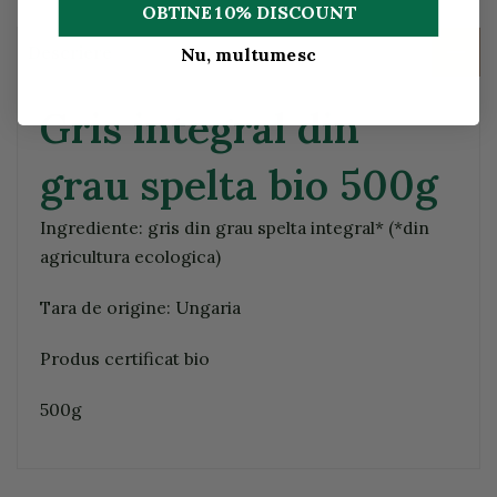
OBTINE 10% DISCOUNT
Descriere
Nu, multumesc
Gris integral din
grau spelta bio 500g
Ingrediente: gris din grau spelta integral* (*din
agricultura ecologica)
Tara de origine: Ungaria
Produs certificat bio
500g