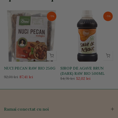
-5%
-5%
NUCI PECAN RAW BIO 250G
SIROP DE AGAVE BRUN
(DARK) RAW BIO 500ML
92,01 lei
87,41 lei
54,76 lei
52,02 lei
Ramai conectat cu noi