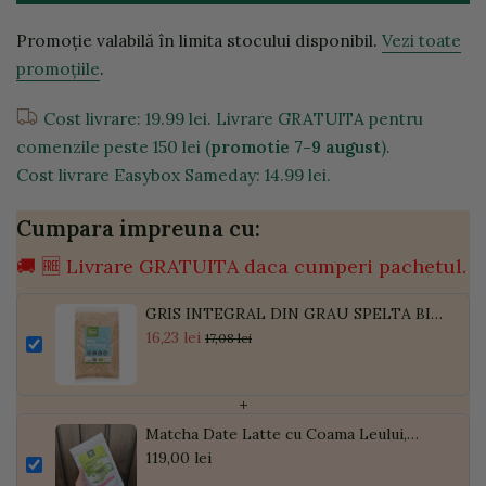
Promoție valabilă în limita stocului disponibil.
Vezi toate
promoțiile
.
Cost livrare: 19.99 lei. Livrare GRATUITA pentru
comenzile peste 150 lei (
promotie 7-9 august
).
Cost livrare Easybox Sameday: 14.99 lei.
Cumpara impreuna cu:
🚚 🆓 Livrare GRATUITA daca cumperi pachetul.
GRIS INTEGRAL DIN GRAU SPELTA BIO
500G
16,23 lei
17,08 lei
+
Matcha Date Latte cu Coama Leului,
Pudră de Curmale și Ghimbir, ECO, 300g
119,00 lei
| Golden Flavours