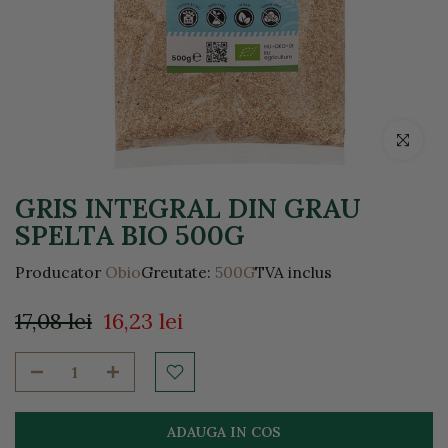
Click pentr
GRIS INTEGRAL DIN GRAU
SPELTA BIO 500G
Producator
Obio
Greutate:
500G
TVA inclus
17,08 lei
16,23 lei
ADAUGA IN COS