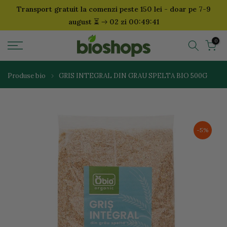
Transport gratuit la comenzi peste 150 lei - doar pe 7-9
Sari
⏳
august
02 zi 00:49:41
la
continut
0
Produse bio
GRIS INTEGRAL DIN GRAU SPELTA BIO 500G
-5%