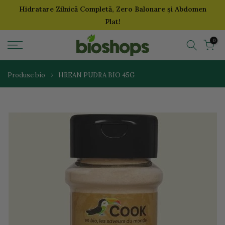
Hidratare Zilnică Completă, Zero Balonare și Abdomen
Sari
Plat!
la
continut
0
Produse bio
HREAN PUDRA BIO 45G