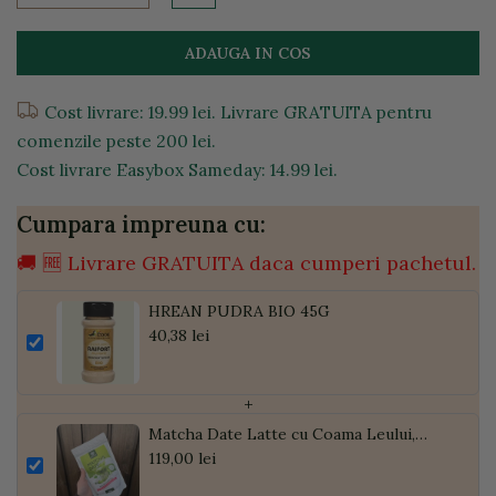
ADAUGA IN COS
Cost livrare: 19.99 lei. Livrare GRATUITA pentru
comenzile peste 200 lei.
Cost livrare Easybox Sameday: 14.99 lei.
Cumpara impreuna cu:
🚚 🆓 Livrare GRATUITA daca cumperi pachetul.
HREAN PUDRA BIO 45G
40,38 lei
+
Matcha Date Latte cu Coama Leului,
Pudră de Curmale și Ghimbir, ECO, 300g
119,00 lei
| Golden Flavours