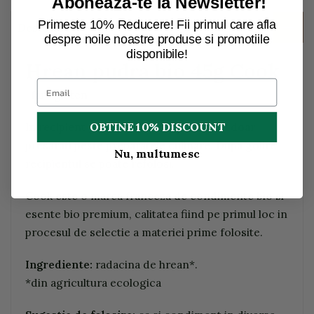
Aboneaza-te la Newsletter!
Primeste 10% Reducere! Fii primul care afla
Descriere
despre noile noastre produse si promotiile
disponibile!
Hrean pudra bio 45g Cook
-fara gluten-
In recipient gata de utilizat (tip solnita), doar
OBTINE 10% DISCOUNT
presarati peste preparatele culinare. Dupa golire,
Nu, multumesc
recipientul se poate refolosi.
Cook este o marca franceza de condimente bio si
esente bio premium, calitatea fiind pe primul loc in
procesul de selectie a materiei prime folosite.
Ingrediente:
radacina de hrean*.
*din agricultura ecologica