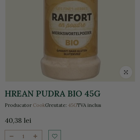
Click pentr
HREAN PUDRA BIO 45G
Producator
Cook
Greutate:
45G
TVA inclus
40,38 lei