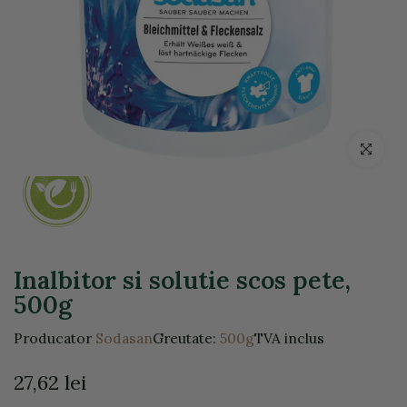
Click pentr
Inalbitor si solutie scos pete,
500g
Producator
Sodasan
Greutate:
500g
TVA inclus
27,62 lei