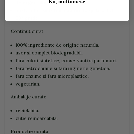
Nu, multumesc
detergentului
poate fi folosit la temperaturi de spalare de la
60* grade
Continut curat
100% ingrediente de origine naturala.
usor si complet biodegradabil.
fara culori sintetice, conservanti si parfumuri.
fara petrochimie si fara inginerie genetica.
fara enzime si fara microplastice.
vegetarian.
Ambalaje curate
reciclabila.
cutie reincarcabila.
Productie curata