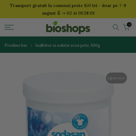
Transport gratuit la comenzi peste 150 lei - doar pe 7-9
Sari
⏳
august
02 zi 01:28:00
la
continut
0
Produse bio
Inalbitor si solutie scos pete, 500g
Lipsa stoc