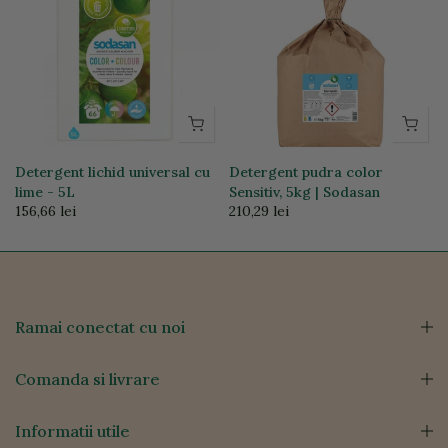
l
Detergent lichid universal cu
Detergent pudra color
lime - 5L
Sensitiv, 5kg | Sodasan
156,66 lei
210,29 lei
Ramai conectat cu noi
Comanda si livrare
Informatii utile