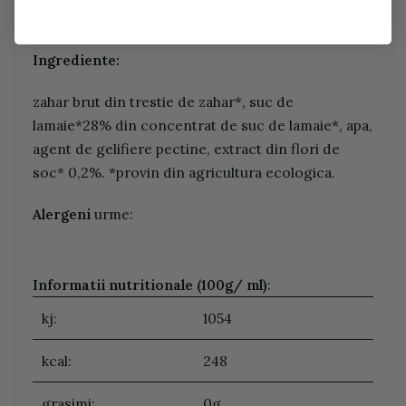
soc, fara gluten, de la Zwergenwiese
Ingrediente:
zahar brut din trestie de zahar*, suc de
lamaie*28% din concentrat de suc de lamaie*, apa,
agent de gelifiere pectine, extract din flori de
soc* 0,2%. *provin din agricultura ecologica.
Alergeni
urme:
Informatii nutritionale (100g/ ml)
:
kj:
1054
kcal:
248
grasimi:
0g