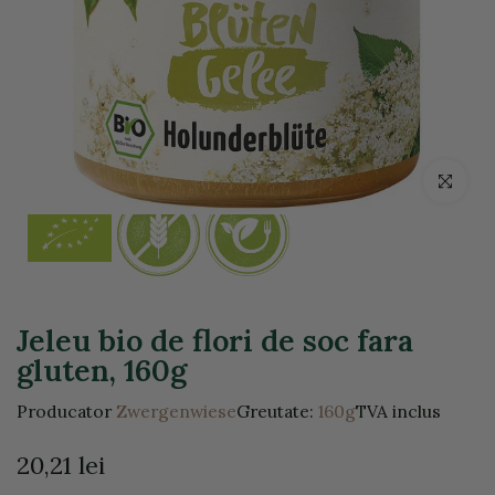
Click pentr
Jeleu bio de flori de soc fara
gluten, 160g
Producator
Zwergenwiese
Greutate:
160g
TVA inclus
20,21 lei