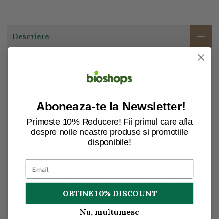
Descriere
Descriere:
Jeleul bio de flori de soc, fara gluten, de la
Zwergenwiese, in borcan de 160g, este alegerea
ideala pentru cei care doresc sa adauge un plus de
Aboneaza-te la Newsletter!
savoare si delicatese naturale in alimentatia lor.
Primeste 10% Reducere! Fii primul care afla
Realizat din flori de soc cultivate organic, acest
despre noile noastre produse si promotiile
jeleu ofera un gust rafinat si floral, perfect pentru
disponibile!
a fi intins pe paine, biscuiti sau utilizat ca
ingredient in diverse retete culinare. Fara adaos
de conservanti sau aditivi, jeleul Zwergenwiese
este o optiune sanatoasa si delicioasa pentru
OBTINE 10% DISCOUNT
intreaga familie. Bucurati-va de o alimentatie
Nu, multumesc
echilibrata si savuroasa cu jeleul bio de flori de