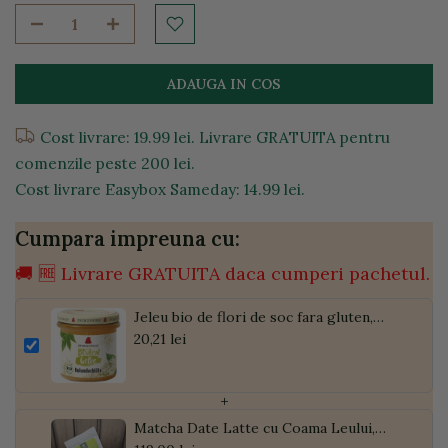
ADAUGA IN COS
Cost livrare: 19.99 lei. Livrare GRATUITA pentru
comenzile peste 200 lei.
Cost livrare Easybox Sameday: 14.99 lei.
Cumpara impreuna cu:
🚚 🆓 Livrare GRATUITA daca cumperi pachetul.
Jeleu bio de flori de soc fara gluten,
160g
20,21 lei
+
Matcha Date Latte cu Coama Leului,