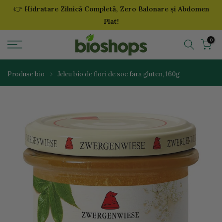
👉
Hidratare Zilnică Completă, Zero Balonare și Abdomen
Sari
Plat!
la
continut
0
Produse bio
Jeleu bio de flori de soc fara gluten, 160g