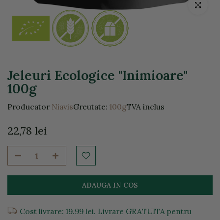
Click pentr
Jeleuri Ecologice "Inimioare"
100g
Producator
Niavis
Greutate:
100g
TVA inclus
22,78 lei
ADAUGA IN COS
Cost livrare: 19.99 lei. Livrare GRATUITA pentru