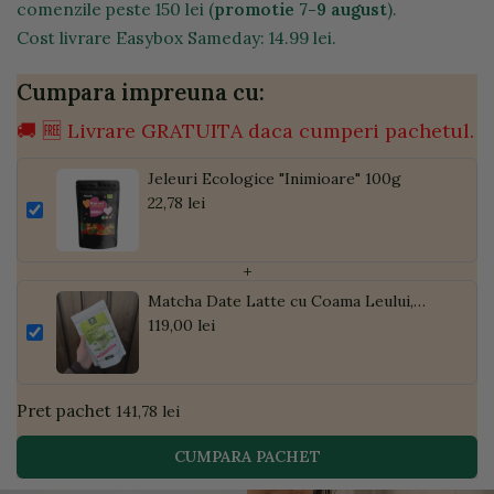
comenzile peste 150 lei (
promotie 7-9 august
).
Cost livrare Easybox Sameday: 14.99 lei.
Cumpara impreuna cu:
🚚 🆓 Livrare GRATUITA daca cumperi pachetul.
Jeleuri Ecologice "Inimioare" 100g
22,78 lei
+
Matcha Date Latte cu Coama Leului,
Pudră de Curmale și Ghimbir, ECO, 300g
119,00 lei
| Golden Flavours
Pret pachet
141,78 lei
CUMPARA PACHET