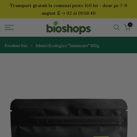
Transport gratuit la comenzi peste 150 lei - doar pe 7-9
Sari
⏳
august
02 zi 01:56:39
la
continut
0
Produse bio
Jeleuri Ecologice "Inimioare" 100g