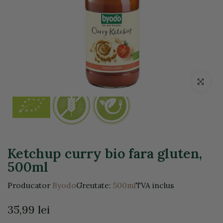
Click pentr
Ketchup curry bio fara gluten,
500ml
Producator
Byodo
Greutate:
500ml
TVA inclus
35,99 lei