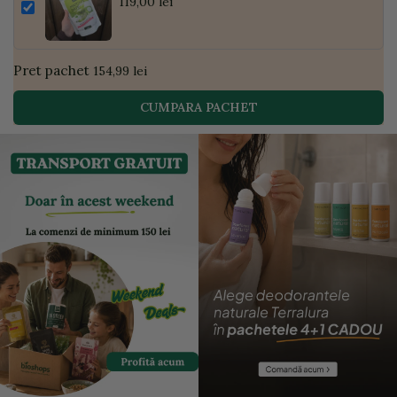
Pudră de Curmale și Ghimbir, ECO, 300g
119,00 lei
| Golden Flavours
Pret pachet
154,99 lei
CUMPARA PACHET