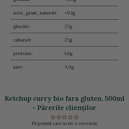
acizi_grasi_saturati:
<0,1g
glucide:
27g
zaharuri:
27g
proteine:
1,6g
sare:
3,0g
Ketchup curry bio fara gluten, 500ml
- Părerile clienţilor
Fii primul care scrie o recenzie