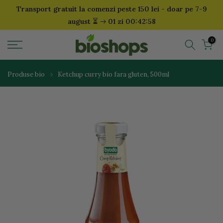
Transport gratuit la comenzi peste 150 lei - doar pe 7-9
Sari
⏳
august
01 zi 00:42:57
la
continut
0
Produse bio
Ketchup curry bio fara gluten, 500ml