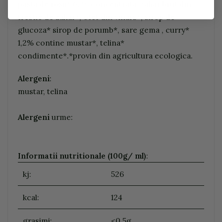
pasta de rosii* 62% concentrata, zahar brut din
trestie de zahar*, otet din vinars*, sirop de
glucoza* sirop de porumb*, sare gema , curry*
1,2% contine mustar*, telina*
condimente*.*provin din agricultura ecologica.
Alergeni
:
mustar, telina
Alergeni
urme:
Informatii nutritionale (100g/ ml)
:
kj:
526
kcal:
124
grasimi:
<0,5g