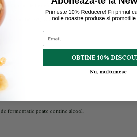
Aboneaza-te la News
otice (bacteriile benefice Lactobacillus acidophilus si s. Boular
Primeste 10% Reducere! Fii primul ca
noile noastre produse si promotiile 
ata, ceai verde* 2%), zahar*, sirop de merisoare* 2%, culturi
OBTINE 10% DISCO
Nu, multumesc
 de fermentatie poate contine alcool.