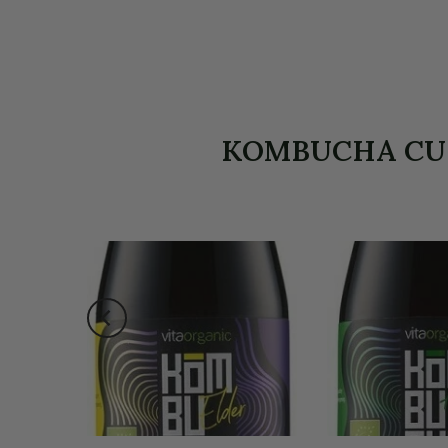
KOMBUCHA CU ME
-27%
a stoc