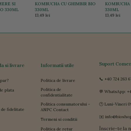
ERE SI
KOMBUCHA CU GHIMBIR BIO
KOMBUCHA 
IO 330ML
330ML
330ML
13,49 lei
13,49 lei
Suport Comen
 si livrare
Informatii utile
📞 +40 724 263 6
par?
Politica de livrare
Politica de
e plata
💬 WhatsApp: +4
confidentialitate
Politica consumatorului -
🕐 Luni-Vineri 0
de fidelitate
ANPC Contact
✉️ info@biosho
Termeni si conditii
Înscrie-te la 
Politica de retur