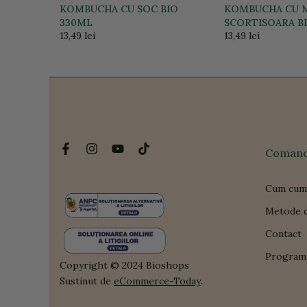
BIO
KOMBUCHA CU SOC BIO
KOMBUCHA CU M
330ML
SCORTISOARA B
13,49 lei
13,49 lei
Comanda
Cum cum
Metode d
Contact
Program 
Copyright © 2024 Bioshops
Sustinut de
eCommerce-Today
.