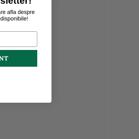
letter!
dii).
re afla despre
disponibile!
 kombucha*
UNT