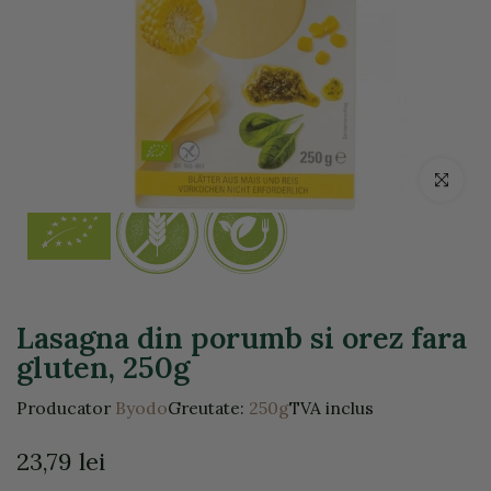
Click pentr
Lasagna din porumb si orez fara
gluten, 250g
Producator
Byodo
Greutate:
250g
TVA inclus
23,79 lei