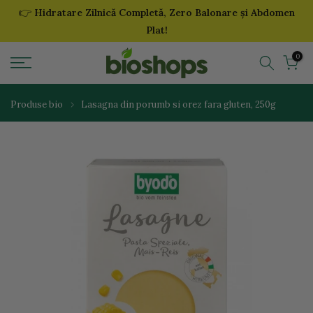
👉
Hidratare Zilnică Completă, Zero Balonare și Abdomen
Sari
Plat!
la
continut
0
Produse bio
Lasagna din porumb si orez fara gluten, 250g