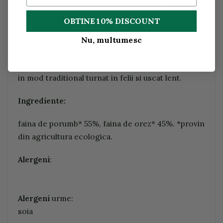
face direct in Italia si nu trebuie prefiert. in lichid
suficient, placile de paste sunt gatite la coacere.
OBTINE 10% DISCOUNT
Informatii despre productie
Nu, multumesc
Orezul si porumbul sunt macinate cu grija si
amestecate cu apa limpede. Aluatul de paste este
in mod traditional turnat in felii si uscat lent.
Ingrediente:
faina de porumb* 55%, faina de orez* 45%. *provin
din agricultura ecologica.
Alergeni
:
Alergeni
urme:
soia