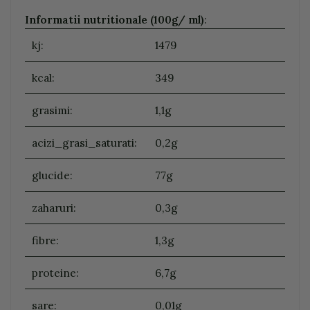
Informatii nutritionale (100g/ ml)
:
kj:
1479
kcal:
349
grasimi:
1,1g
acizi_grasi_saturati:
0,2g
glucide:
77g
zaharuri:
0,3g
fibre:
1,3g
proteine:
6,7g
sare:
0,01g