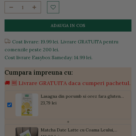
ADAUGA IN COS
Cost livrare: 19.99 lei. Livrare GRATUITA pentru
comenzile peste 200 lei.
Cost livrare Easybox Sameday: 14.99 lei.
Cumpara impreuna cu:
🚚 🆓 Livrare GRATUITA daca cumperi pachetul.
Lasagna din porumb si orez fara gluten,
250g
23,79 lei
+
Matcha Date Latte cu Coama Leului,