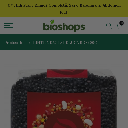
👉
Hidratare Zilnică Completă, Zero Balonare și Abdomen
Sari
Plat!
la
continut
0
Produse bio
LINTE NEAGRA BELUGA BIO 500G