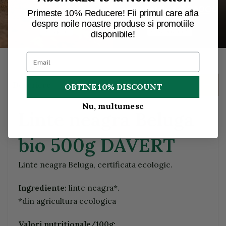
Primeste 10% Reducere! Fii primul care afla
despre noile noastre produse si promotiile
disponibile!
Descriere
OBTINE 10% DISCOUNT
Nu, multumesc
Linte neagra Beluga
bio 500g DAVERT
Linte neagra Beluga, certificata ecologic.
Ingrediente:
linte neagra*.
*din agricultura ecologica
Valori nutritionale/100g: