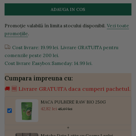
ADAUGA IN COS
Promoție valabilă în limita stocului disponibil.
Vezi toate
promoțiile
.
Cost livrare: 19.99 lei. Livrare GRATUITA pentru
comenzile peste 200 lei.
Cost livrare Easybox Sameday: 14.99 lei.
Cumpara impreuna cu:
🚚 🆓 Livrare GRATUITA daca cumperi pachetul.
MACA PULBERE RAW BIO 250G
42,82 lei
45,07 lei
+
Matcha Date Latte cu Coama Leului,