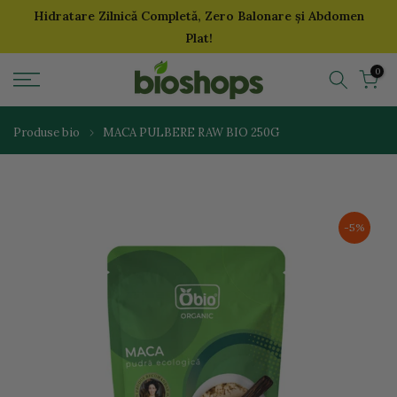
Hidratare Zilnică Completă, Zero Balonare și Abdomen
Sari
Plat!
la
continut
0
Produse bio
MACA PULBERE RAW BIO 250G
-5%