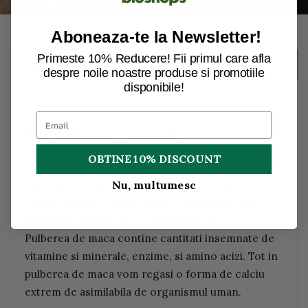
Aboneaza-te la Newsletter!
Primeste 10% Reducere! Fii primul care afla
Descriere
despre noile noastre produse si promotiile
disponibile!
Maca pudra raw bio 250g
Ingrediente:
100% maca pudra*
*din agricultura ecologica
OBTINE 10% DISCOUNT
Maca este o radacina a unei plante din Peru.
Nu, multumesc
Pulberea de maca este folosita ca si adaptogen, in
situatii de stres, la fel ca si ginseng-ul.
Pulberea de maca contine cantitati insemnate de
vitamine si minerale, enzime, si amino acizi. Tot in
pulberea de maca vom regasi o forma de calciu
extrem de asimilabila de organismul uman.