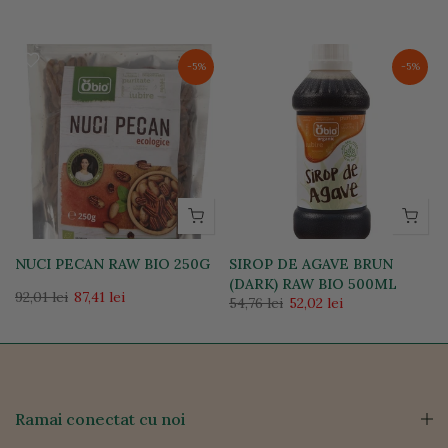
-5%
-5%
NUCI PECAN RAW BIO 250G
SIROP DE AGAVE BRUN
(DARK) RAW BIO 500ML
92,01 lei
87,41 lei
54,76 lei
52,02 lei
Ramai conectat cu noi