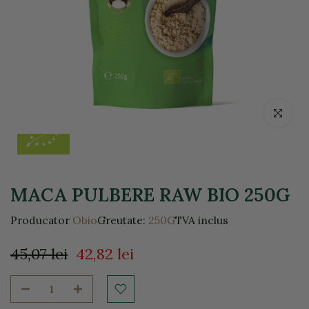
Click pentr
MACA PULBERE RAW BIO 250G
Producator
Obio
Greutate:
250G
TVA inclus
45,07 lei
42,82 lei