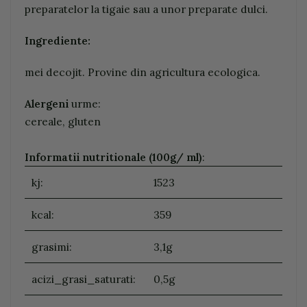
preparatelor la tigaie sau a unor preparate dulci.
Ingrediente:
mei decojit. Provine din agricultura ecologica.
Alergeni
urme:
cereale, gluten
Informatii nutritionale (100g/ ml)
:
kj:
1523
kcal:
359
grasimi:
3,1g
acizi_grasi_saturati:
0,5g