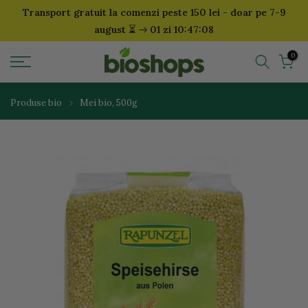
Transport gratuit la comenzi peste 150 lei - doar pe 7-9
Sari
⏳
august
01 zi 10:47:08
la
continut
0
Produse bio
Mei bio, 500g