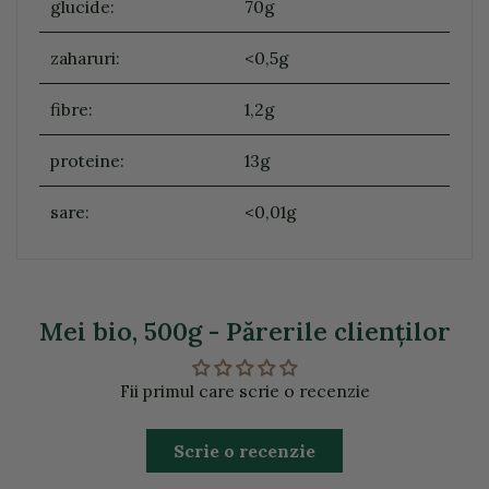
glucide:
70g
zaharuri:
<0,5g
fibre:
1,2g
proteine:
13g
sare:
<0,01g
Mei bio, 500g - Părerile clienţilor
Fii primul care scrie o recenzie
Scrie o recenzie