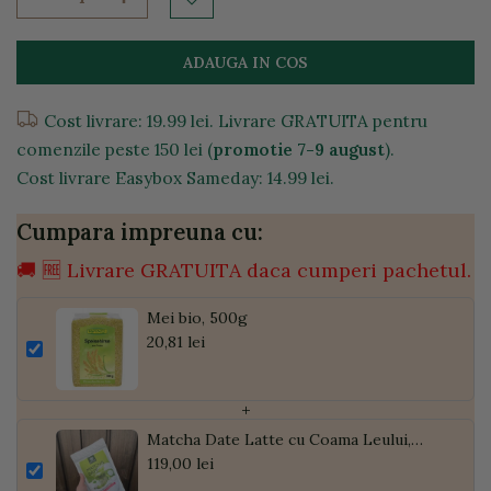
ADAUGA IN COS
Cost livrare: 19.99 lei. Livrare GRATUITA pentru
comenzile peste 150 lei (
promotie 7-9 august
).
Cost livrare Easybox Sameday: 14.99 lei.
Cumpara impreuna cu:
🚚 🆓 Livrare GRATUITA daca cumperi pachetul.
Mei bio, 500g
20,81 lei
+
Matcha Date Latte cu Coama Leului,
Pudră de Curmale și Ghimbir, ECO, 300g
119,00 lei
| Golden Flavours