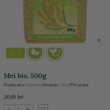
Click pentr
Mei bio, 500g
Producator
Rapunzel
Greutate:
500g
TVA inclus
20,81 lei