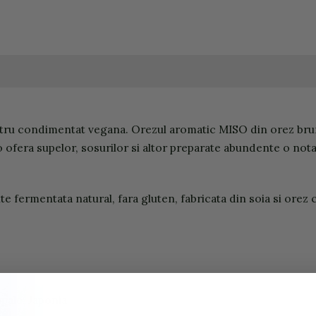
ru condimentat vegana. Orezul aromatic MISO din orez brun 
 ofera supelor, sosurilor si altor preparate abundente o nota 
ermentata natural, fara gluten, fabricata din soia si orez c
pale: Japonia