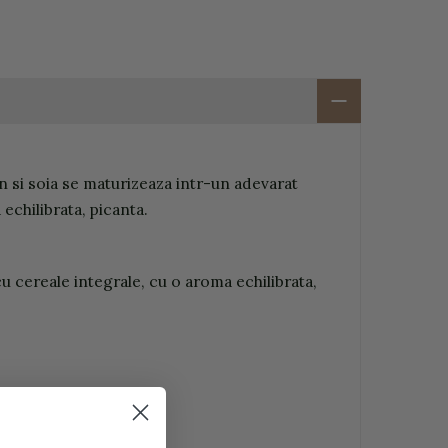
si soia se maturizeaza intr-un adevarat
echilibrata, picanta.
u cereale integrale, cu o aroma echilibrata,