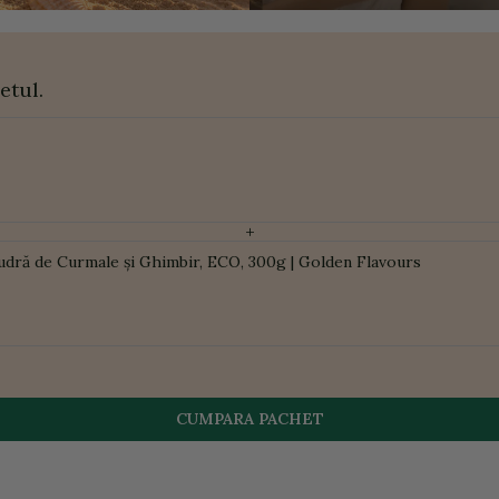
etul.
+
udră de Curmale și Ghimbir, ECO, 300g | Golden Flavours
CUMPARA PACHET