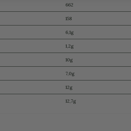
662
158
6,1g
1,2g
10g
7,0g
12g
12,7g