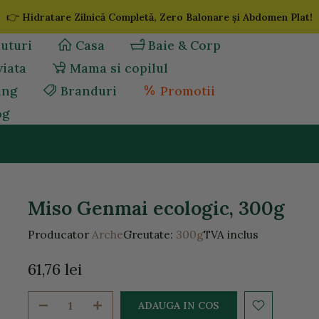
👉
Hidratare Zilnică Completă, Zero Balonare și Abdomen Plat!
uturi
Casa
Baie & Corp
viata
Mama si copilul
ing
Branduri
Promotii
og
Miso Genmai ecologic, 300g
Producator
Arche
Greutate:
300g
TVA inclus
61,76 lei
ADAUGA IN COS