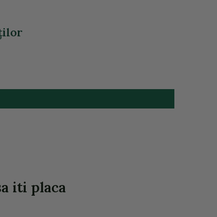
ţilor
 iti placa