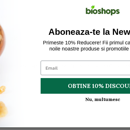
anic
ganic
UE
Aboneaza-te la News
848/2018
Primeste 10% Reducere! Fii primul ca
noile noastre produse si promotiile 
e mare, apa, Aspergillus oryzae. *provin din agricultura eco
OBTINE 10% DISCO
Nu, multumesc