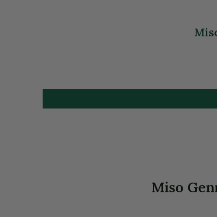
Miso
Miso Genm