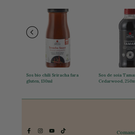
a stoc
330g
Sos bio chili Sriracha fara
Sos de soia Tamar
gluten, 130ml
Cedarwood, 250m
24,31 lei
51,61 lei
Comanda