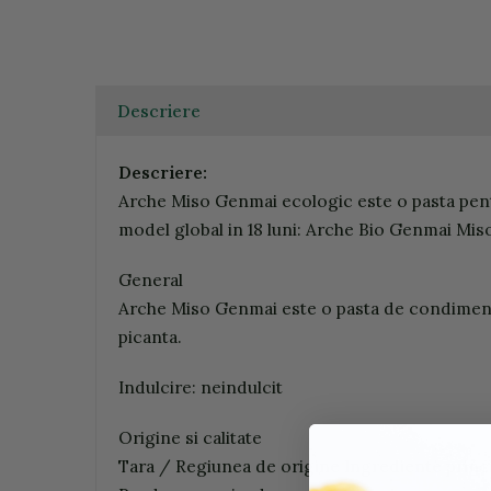
Descriere
Descriere:
Arche Miso Genmai ecologic este o pasta pent
model global in 18 luni: Arche Bio Genmai Miso
General
Arche Miso Genmai este o pasta de condimente f
picanta.
Indulcire: neindulcit
Origine si calitate
Tara / Regiunea de origine Ingrediente princi