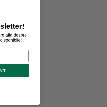
letter!
re afla despre
disponibile!
logica.
UNT