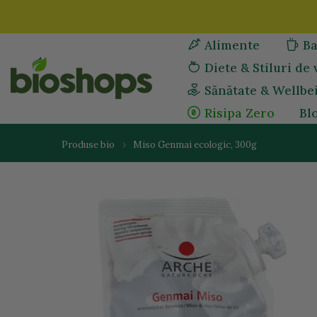
Sari
la
Alimente
Ba
continut
Diete & Stiluri de 
Sănătate & Wellbe
Risipa Zero
Bl
Produse bio
Miso Genmai ecologic, 300g