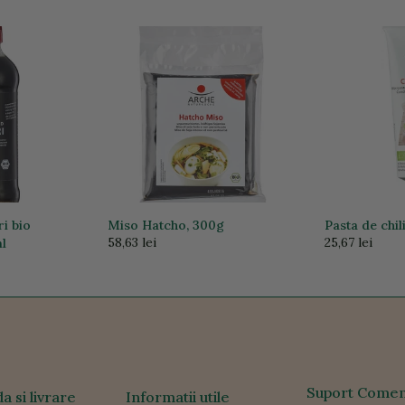
i bio
Miso Hatcho, 300g
Pasta de chil
58,63 lei
25,67 lei
l
Suport Comen
 si livrare
Informatii utile