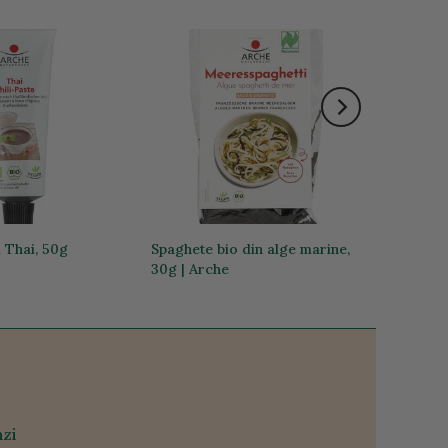
i Thai, 50g
Spaghete bio din alge marine,
30g | Arche
23,93 lei
zi