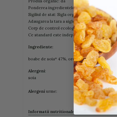
Produs organic: da
Ponderea ingredientelor organice: 100% org
Sigiliul de stat: Sigla organica a UE, sigiliul or
Adaugarea la tara a siglei UE: Nu agricultura 
Corp de control ecologic: JP-BIO-154
Ce standard este indeplinit: Standardul CEE 
Ingrediente:
boabe de soia* 47%, orez integral* 33%, sare d
Alergeni
:
soia
Alergeni
urme:
Informatii nutritionale (100g/ ml)
: