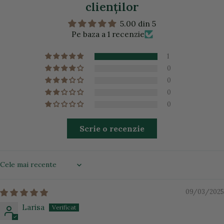
clienţilor
5.00 din 5
Pe baza a 1 recenzie
1
0
0
0
0
Scrie o recenzie
Sort by
09/03/2025
Larisa