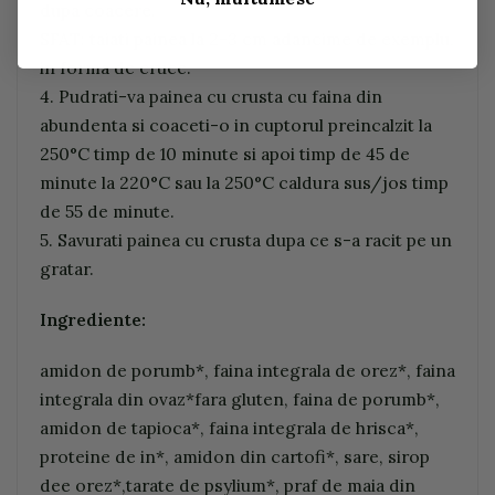
dupa coacere.
SFAT: taiati painea la 2-3 cm adancime de exemplu,
in forma de cruce.
4. Pudrati-va painea cu crusta cu faina din
abundenta si coaceti-o in cuptorul preincalzit la
250°C timp de 10 minute si apoi timp de 45 de
minute la 220°C sau la 250°C caldura sus/jos timp
de 55 de minute.
5. Savurati painea cu crusta dupa ce s-a racit pe un
gratar.
Ingrediente:
amidon de porumb*, faina integrala de orez*, faina
integrala din ovaz*fara gluten, faina de porumb*,
amidon de tapioca*, faina integrala de hrisca*,
proteine de in*, amidon din cartofi*, sare, sirop
dee orez*,tarate de psylium*, praf de maia din