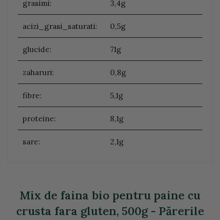
grasimi:
3,4g
acizi_grasi_saturati:
0,5g
glucide:
71g
zaharuri:
0,8g
fibre:
5,1g
proteine:
8,1g
sare:
2,1g
Mix de faina bio pentru paine cu
crusta fara gluten, 500g - Părerile