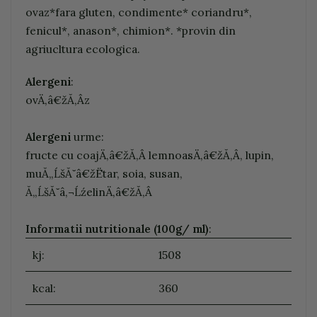
ovaz*fara gluten, condimente* coriandru*,
fenicul*, anason*, chimion*. *provin din
agriucltura ecologica.
Alergeni
:
ovÄ‚â€žĂ‚Âz
Alergeni
urme:
fructe cu coajÄ‚â€žĂ‚Â lemnoasÄ‚â€žĂ‚Â, lupin,
muĂ„ĹšĂ˘â€žËtar, soia, susan,
Ă„ĹšĂ˘â‚¬ĹźelinÄ‚â€žĂ‚Â
Informatii nutritionale (100g/ ml)
:
kj:
1508
kcal:
360