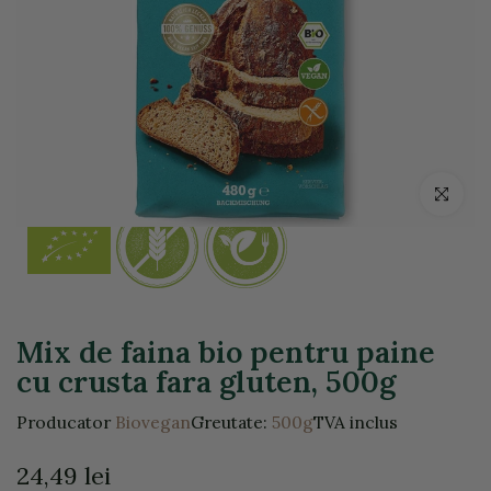
Click pentr
Mix de faina bio pentru paine
cu crusta fara gluten, 500g
Producator
Biovegan
Greutate:
500g
TVA inclus
24,49 lei