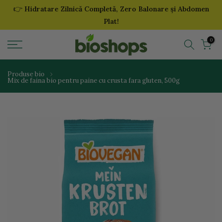
👉
Hidratare Zilnică Completă, Zero Balonare și Abdomen
Sari
Plat!
la
continut
0
Produse bio
Mix de faina bio pentru paine cu crusta fara gluten, 500g