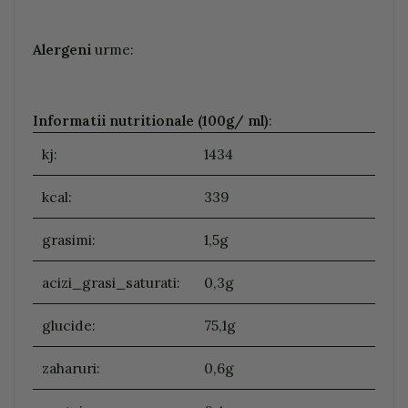
Alergeni
urme:
Informatii nutritionale (100g/ ml)
:
kj:
1434
kcal:
339
grasimi:
1,5g
acizi_grasi_saturati:
0,3g
glucide:
75,1g
zaharuri:
0,6g