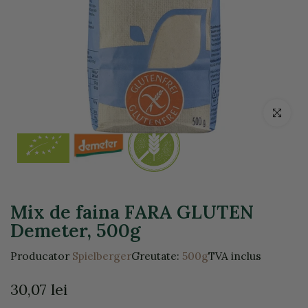
Click pentr
Mix de faina FARA GLUTEN
Demeter, 500g
Producator
Spielberger
Greutate:
500g
TVA inclus
30,07 lei