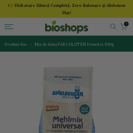
👉
Hidratare Zilnică Completă, Zero Balonare și Abdomen
Sari
Plat!
la
continut
0
Produse bio
Mix de faina FARA GLUTEN Demeter, 500g