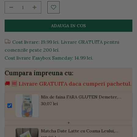
ADAUGA IN COS
Cost livrare: 19.99 lei. Livrare GRATUITA pentru
comenzile peste 200 lei.
Cost livrare Easybox Sameday: 14.99 lei.
Cumpara impreuna cu:
🚚 🆓 Livrare GRATUITA daca cumperi pachetul.
Mix de faina FARA GLUTEN Demeter,
500g
30,07 lei
+
Matcha Date Latte cu Coama Leului,