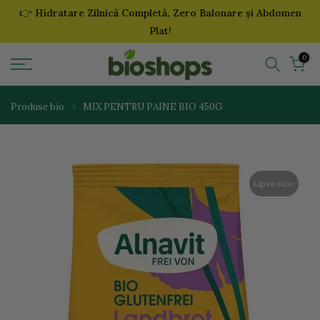
👉
Hidratare Zilnică Completă, Zero Balonare și Abdomen
Sari
Plat!
la
continut
0
Produse bio
MIX PENTRU PAINE BIO 450G
Lipsa stoc