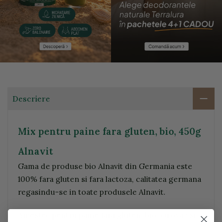
Descriere
Mix pentru paine fara gluten, bio, 450g
Alnavit
Gama de produse bio Alnavit din Germania este
100% fara gluten si fara lactoza, calitatea germana
regasindu-se in toate produsele Alnavit.
Amestec pentru paine fara gluten, bio, cu ovaz si