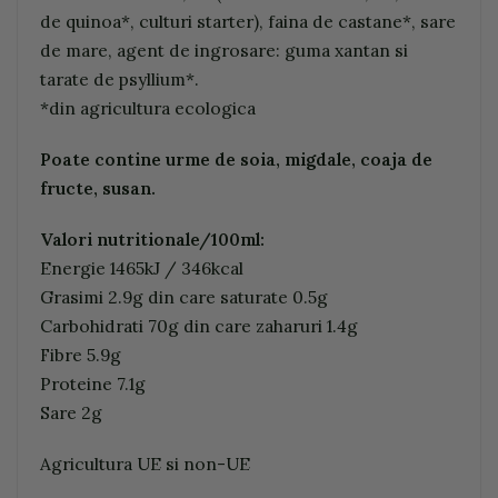
de quinoa*, culturi starter), faina de castane*, sare
de mare, agent de ingrosare: guma xantan si
tarate de psyllium*.
*din agricultura ecologica
Poate contine urme de soia, migdale, coaja de
fructe, susan.
Valori nutritionale/100ml:
Energie 1465kJ / 346kcal
Grasimi 2.9g din care saturate 0.5g
Carbohidrati 70g din care zaharuri 1.4g
Fibre 5.9g
Proteine 7.1g
Sare 2g
Agricultura UE si non-UE