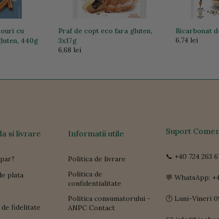
louri cu
Praf de copt eco fara gluten,
Bicarbonat d
6,74 lei
gluten, 440g
3x17g
6,68 lei
Suport Comen
 si livrare
Informatii utile
📞 +40 724 263 6
par?
Politica de livrare
Politica de
e plata
💬 WhatsApp: +4
confidentialitate
Politica consumatorului -
🕐 Luni-Vineri 0
de fidelitate
ANPC Contact