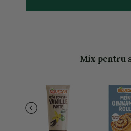
Mix pentru s
-46%
a stoc