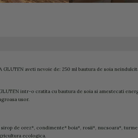
A GLUTEN aveti nevoie de: 250 ml bautura de soia neindulcit
UTEN intr-o cratita cu bautura de soia si amestecati energic
ngroasa usor.
sirop de orez*, condimente* boia*, rosii*, nucsoara*, turmer
gricultura ecologica.