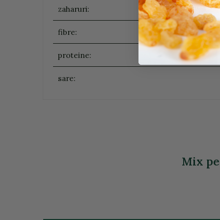
zaharuri:
fibre:
proteine:
sare:
Mix pen