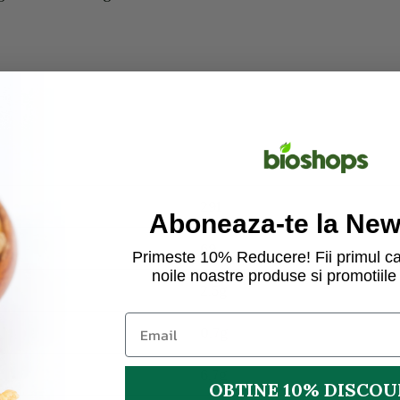
291
Aboneaza-te la News
69
Primeste 10% Reducere! Fii primul ca
noile noastre produse si promotiile 
2,5g
0,7g
6,7g
OBTINE 10% DISCO