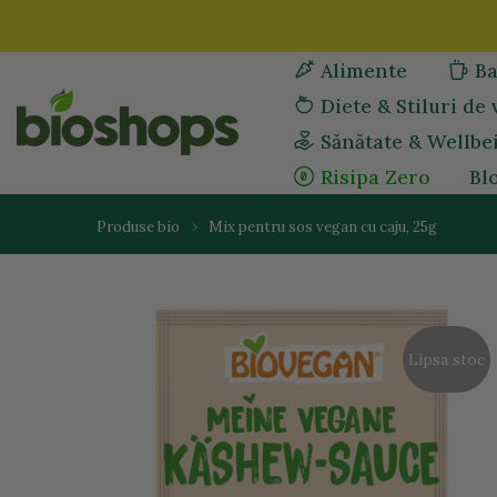
Sari
la
Alimente
Ba
continut
Diete & Stiluri de 
Sănătate & Wellbe
Risipa Zero
Bl
Produse bio
Mix pentru sos vegan cu caju, 25g
Lipsa stoc