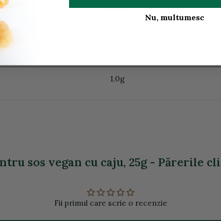
1,3g
Nu, multumesc
0,9g
4,5g
1,0g
tru sos vegan cu caju, 25g - Părerile cl
Fii primul care scrie o recenzie