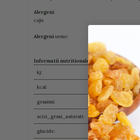
Alergeni
:
caju
Alergeni
urme:
Informatii nutritionale (100g/ ml)
:
kj:
kcal:
grasimi:
acizi_grasi_saturati:
glucide: