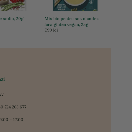
e sodiu, 20g
Mix bio pentru sos olandez
fara gluten vegan, 25g
7,99 lei
zi
77
0 724 263 677
9:00 – 17:00