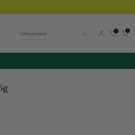
0
0
5g