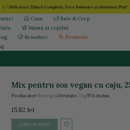
👉
Hidratare Zilnică Completă, Zero Balonare și Abdomen Plat!
uturi
Casa
Baie & Corp
viata
Mama si copilul
ing
Branduri
Promotii
og
Mix pentru sos vegan cu caju, 2
Producator
Biovegan
Greutate:
25g
TVA inclus
15,82 lei
LIPSA IN STOC