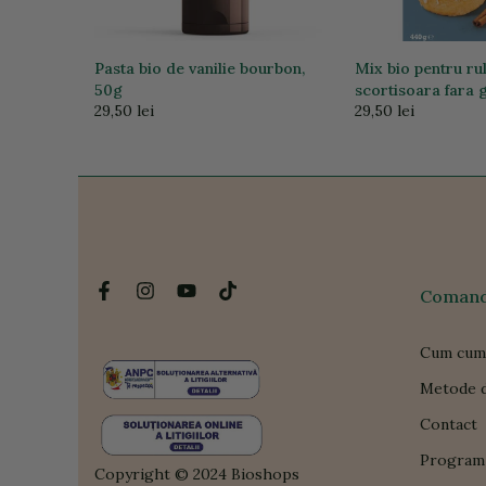
oase fara
Pasta bio de vanilie bourbon,
Mix bio pentru ru
EDUS
50g
scortisoara fara 
29,50 lei
29,50 lei
Comanda
Cum cum
Metode d
Contact
Program 
Copyright © 2024 Bioshops