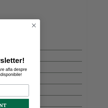
letter!
re afla despre
disponibile!
UNT