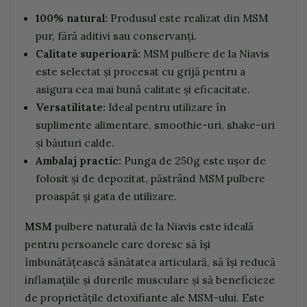
100% natural:
Produsul este realizat din MSM
pur, fără aditivi sau conservanți.
Calitate superioară:
MSM pulbere de la Niavis
este selectat și procesat cu grijă pentru a
asigura cea mai bună calitate și eficacitate.
Versatilitate:
Ideal pentru utilizare în
suplimente alimentare, smoothie-uri, shake-uri
și băuturi calde.
Ambalaj practic:
Punga de 250g este ușor de
folosit și de depozitat, păstrând MSM pulbere
proaspăt și gata de utilizare.
MSM
pulbere naturală de la Niavis este ideală
pentru persoanele care doresc să își
îmbunătățească sănătatea articulară, să își reducă
inflamațiile și durerile musculare și să beneficieze
de proprietățile detoxifiante ale MSM-ului. Este