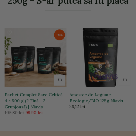
250g - S-ar putea sa iti placa
-6%
Pachet Complet Sare Celtică –
Amestec de Legume
4 × 500 g (2 Fină + 2
Ecologic/BIO 125g Niavis
26,12 lei
Grunjoasă) | Niavis
105,80 lei
99,90 lei