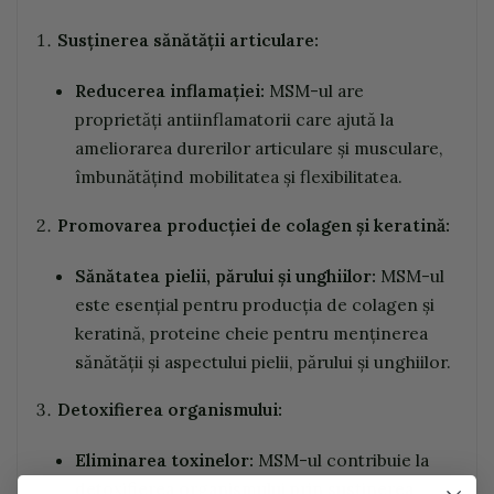
Susținerea sănătății articulare:
Reducerea inflamației:
MSM-ul are
proprietăți antiinflamatorii care ajută la
ameliorarea durerilor articulare și musculare,
îmbunătățind mobilitatea și flexibilitatea.
Promovarea producției de colagen și keratină:
Sănătatea pielii, părului și unghiilor:
MSM-ul
este esențial pentru producția de colagen și
keratină, proteine cheie pentru menținerea
sănătății și aspectului pielii, părului și unghiilor.
Detoxifierea organismului:
Eliminarea toxinelor:
MSM-ul contribuie la
detoxifierea organismului prin susținerea