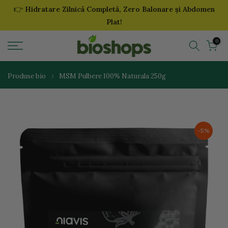
👉
Hidratare Zilnică Completă, Zero Balonare și Abdomen
Sari
Plat!
la
continut
0
Produse bio
MSM Pulbere 100% Naturala 250g
-5%