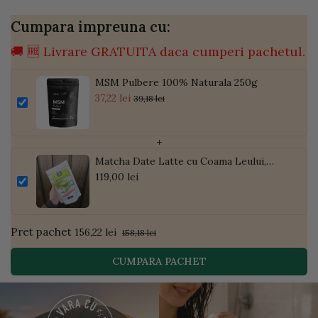
Cumpara impreuna cu:
🚚 🆓 Livrare GRATUITA daca cumperi pachetul.
MSM Pulbere 100% Naturala 250g
37,22 lei
39,18 lei
+
Matcha Date Latte cu Coama Leului,
Pudră de Curmale și Ghimbir, ECO, 300g
119,00 lei
| Golden Flavours
Pret pachet
156,22 lei
158,18 lei
CUMPARA PACHET