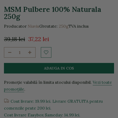
MSM Pulbere 100% Naturala
250g
Producator
Niavis
Greutate:
250g
TVA inclus
39,18 lei
37,22 lei
ADAUGA IN COS
Promoție valabilă în limita stocului disponibil.
Vezi toate
promoțiile
.
Cost livrare: 19.99 lei. Livrare GRATUITA pentru
comenzile peste 200 lei.
Cost livrare Easybox Sameday: 14.99 lei.