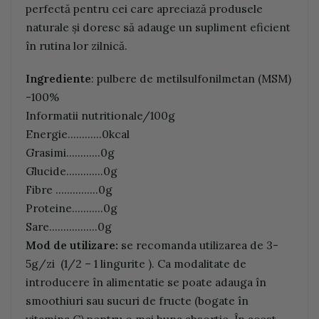
perfectă pentru cei care apreciază produsele
naturale și doresc să adauge un supliment eficient
în rutina lor zilnică.
Ingrediente
: pulbere de metilsulfonilmetan (MSM)
-100%
Informatii nutritionale/100g
Energie............0kcal
Grasimi............0g
Glucide.............0g
Fibre ...............0g
Proteine...........0g
Sare.................0g
Mod de utilizare:
se recomanda utilizarea de 3-
5g/zi (1/2 – 1 lingurite ). Ca modalitate de
introducere în alimentatie se poate adauga în
smoothiuri sau sucuri de fructe (bogate în
vitamina C) pentru o mai buna absortie. În acest