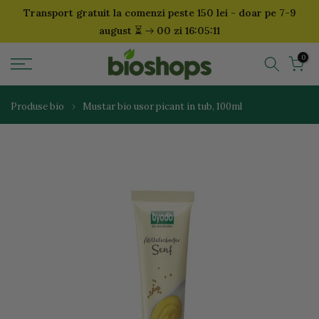
Transport gratuit la comenzi peste 150 lei - doar pe 7-9
Sari
⏳
august
00 zi 16:05:11
la
continut
0
Produse bio
Mustar bio usor picant in tub, 100ml