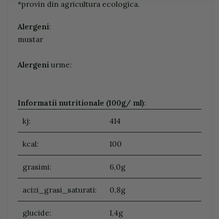
*provin din agricultura ecologica.
Alergeni
:
mustar
Alergeni
urme:
Informatii nutritionale (100g/ ml)
:
kj:
414
kcal:
100
grasimi:
6,0g
acizi_grasi_saturati:
0,8g
glucide:
1,4g