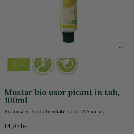
Click pentr
Mustar bio usor picant in tub,
100ml
Producator
Byodo
Greutate:
100ml
TVA inclus
14,70 lei