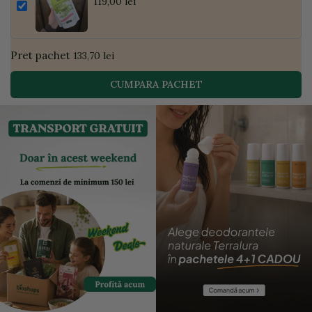
Pudră de Curmale și Ghimbir, ECO, 300g
119,00 lei
| Golden Flavours
Pret pachet
133,70 lei
CUMPARA PACHET