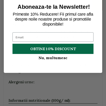
Descriere
Aboneaza-te la Newsletter!
Primeste 10% Reducere! Fii primul care afla
Descriere:
despre noile noastre produse si promotiile
disponibile!
Nautul bio este potrivit si ca baza pentru
mancaruri exotice precum hummus sau tahini.
Gustati in tocanite, bulion, dips sau piureuri.
Rafinati o varietate de feluri de mancare cu naut.
OBTINE 10% DISCOUNT
Ingrediente:
Nu, multumesc
naut*, apa, sare de mare. *provin din agricultura
ecologica.
Alergeni
urme:
Informatii nutritionale (100g/ ml)
: