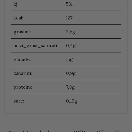
kj:
531
kcal:
127
grasimi:
2,5g
acizi_grasi_saturati:
0,4g
glucide:
15g
zaharuri:
0,9g
proteine:
7,8g
sare:
0,19g