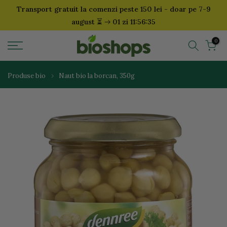
Transport gratuit la comenzi peste 150 lei - doar pe 7-9
Sari
⏳
august
01 zi 11:56:34
la
continut
0
Produse bio
Naut bio la borcan, 350g