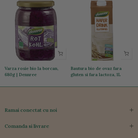
g
Varza rosie bio la borcan,
Bautura bio de ovaz fara
680g | Dennree
gluten si fara lactoza, 1L
17,59 lei
14,31 lei
Ramai conectat cu noi
Comanda si livrare