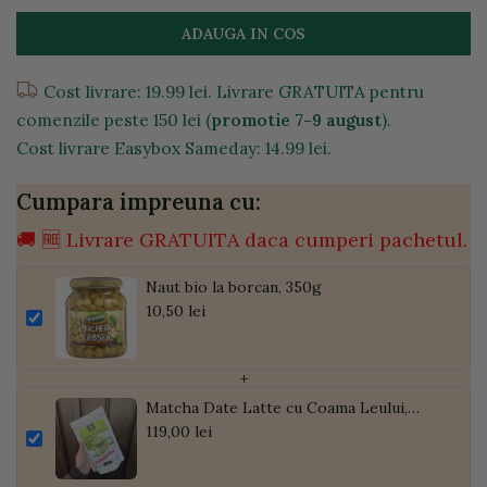
ADAUGA IN COS
Cost livrare: 19.99 lei. Livrare GRATUITA pentru
comenzile peste 150 lei (
promotie 7-9 august
).
Cost livrare Easybox Sameday: 14.99 lei.
Cumpara impreuna cu:
🚚 🆓 Livrare GRATUITA daca cumperi pachetul.
Naut bio la borcan, 350g
10,50 lei
+
Matcha Date Latte cu Coama Leului,
Pudră de Curmale și Ghimbir, ECO, 300g
119,00 lei
| Golden Flavours