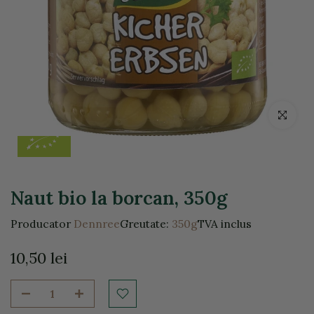
Click pentr
Naut bio la borcan, 350g
Producator
Dennree
Greutate:
350g
TVA inclus
10,50 lei