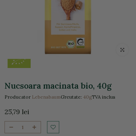
Click pentr
Nucsoara macinata bio, 40g
Producator
Lebensbaum
Greutate:
40g
TVA inclus
25,79 lei