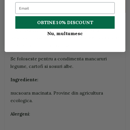
Descriere
OBTINE 10% DISCOUNT
Descriere:
Nucsoara are un gust cald, picant, aromat.
Nu, multumesc
Arborele tropical creste doar in anumite locuri dar
produce un condiment unic.
Se foloseste pentru a condimenta mancaruri
legume, cartofi si sosuri albe.
Ingrediente:
nucsoara macinata. Provine din agricultura
ecologica.
Alergeni
: