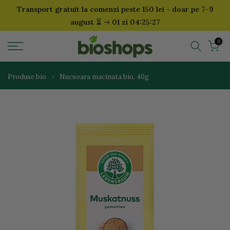
Transport gratuit la comenzi peste 150 lei - doar pe 7-9
Sari
⏳
august
01 zi 04:25:27
la
continut
0
Produse bio
Nucsoara macinata bio, 40g