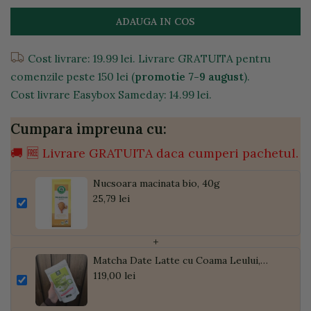
ADAUGA IN COS
Cost livrare: 19.99 lei. Livrare GRATUITA pentru
comenzile peste 150 lei (
promotie 7-9 august
).
Cost livrare Easybox Sameday: 14.99 lei.
Cumpara impreuna cu:
🚚 🆓 Livrare GRATUITA daca cumperi pachetul.
Nucsoara macinata bio, 40g
25,79 lei
+
Matcha Date Latte cu Coama Leului,
Pudră de Curmale și Ghimbir, ECO, 300g
119,00 lei
| Golden Flavours